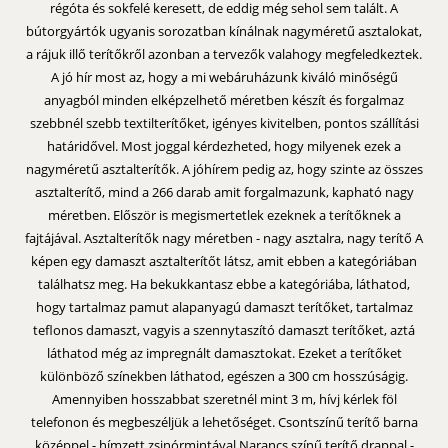
régóta és sokfelé keresett, de eddig még sehol sem talált. A
bútorgyártók ugyanis sorozatban kínálnak nagyméretű asztalokat,
a rájuk illő terítőkről azonban a tervezők valahogy megfeledkeztek.
A jó hír most az, hogy a mi webáruházunk kiváló minőségű
anyagból minden elképzelhető méretben készít és forgalmaz
szebbnél szebb textilterítőket, igényes kivitelben, pontos szállítási
határidővel. Most joggal kérdezheted, hogy milyenek ezek a
nagyméretű asztalterítők. A jóhírem pedig az, hogy szinte az összes
asztalterítő, mind a 266 darab amit forgalmazunk, kapható nagy
méretben. Először is megismertetlek ezeknek a terítőknek a
fajtájával. Asztalterítők nagy méretben - nagy asztalra, nagy terítő A
képen egy damaszt asztalterítőt látsz, amit ebben a kategóriában
találhatsz meg. Ha bekukkantasz ebbe a kategóriába, láthatod,
hogy tartalmaz pamut alapanyagú damaszt terítőket, tartalmaz
teflonos damaszt, vagyis a szennytaszító damaszt terítőket, aztá
láthatod még az impregnált damasztokat. Ezeket a terítőket
különböző színekben láthatod, egészen a 300 cm hosszúságig.
Amennyiben hosszabbat szeretnél mint 3 m, hívj kérlek föl
telefonon és megbeszéljük a lehetőséget. Csontszínű terítő barna
középpel - hímzett zsinórmintával Narancs színű terítő drappal -