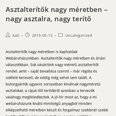
Asztalterítők nagy méretben –
nagy asztalra, nagy terítő
Post
Post
Post
kati
2019-05-15
Uncategorized
author:
published:
category:
Asztalterítők nagy méretben is kaphatóak
Webáruházunkban. Asztalterítők nagy méretben és óriási
választékban. Sok vásárlónk nagy méretű asztalterítőt
rendel, amit – saját bevallása szerint – már régóta és
sokfelé keresett, de eddig még sehol sem talált. A
bútorgyártók ugyanis sorozatban kínálnak nagyméretű
asztalokat, a rájuk illő terítőkről azonban a tervezők
valahogy megfeledkeztek. A jó hír most az, hogy a mi
webáruházunk kiváló minőségű anyagból minden
elképzelhető méretben készít és forgalmaz szebbnél szebb