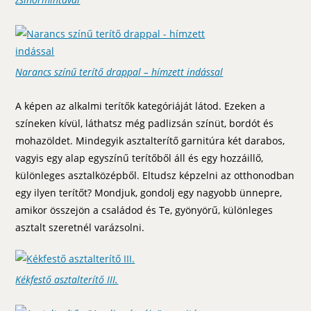
Narancs színű terítő drappal – hímzett indással
A képen az alkalmi terítők kategóriáját látod. Ezeken a
színeken kívül, láthatsz még padlizsán színüt, bordót és
mohazöldet. Mindegyik asztalterítő garnitúra két darabos,
vagyis egy alap egyszínű terítőből áll és egy hozzáillő,
különleges asztalközépből. Eltudsz képzelni az otthonodban
egy ilyen terítőt? Mondjuk, gondolj egy nagyobb ünnepre,
amikor összejön a családod és Te, gyönyörű, különleges
asztalt szeretnél varázsolni.
Kékfestő asztalterítő III.