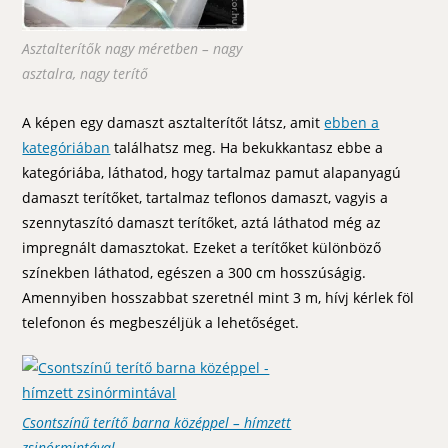
Asztalterítők nagy méretben – nagy
asztalra, nagy terítő
A képen egy damaszt asztalterítőt látsz, amit
ebben a
kategóriában
találhatsz meg. Ha bekukkantasz ebbe a
kategóriába, láthatod, hogy tartalmaz pamut alapanyagú
damaszt terítőket, tartalmaz teflonos damaszt, vagyis a
szennytaszító damaszt terítőket, aztá láthatod még az
impregnált damasztokat. Ezeket a terítőket különböző
színekben láthatod, egészen a 300 cm hosszúságig.
Amennyiben hosszabbat szeretnél mint 3 m, hívj kérlek föl
telefonon és megbeszéljük a lehetőséget.
Csontszínű terítő barna középpel – hímzett
zsinórmintával