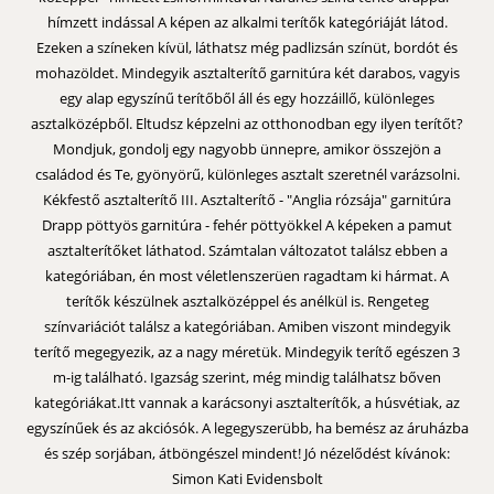
hímzett indással A képen az alkalmi terítők kategóriáját látod.
Ezeken a színeken kívül, láthatsz még padlizsán színüt, bordót és
mohazöldet. Mindegyik asztalterítő garnitúra két darabos, vagyis
egy alap egyszínű terítőből áll és egy hozzáillő, különleges
asztalközépből. Eltudsz képzelni az otthonodban egy ilyen terítőt?
Mondjuk, gondolj egy nagyobb ünnepre, amikor összejön a
családod és Te, gyönyörű, különleges asztalt szeretnél varázsolni.
Kékfestő asztalterítő III. Asztalterítő - "Anglia rózsája" garnitúra
Drapp pöttyös garnitúra - fehér pöttyökkel A képeken a pamut
asztalterítőket láthatod. Számtalan változatot találsz ebben a
kategóriában, én most véletlenszerüen ragadtam ki hármat. A
terítők készülnek asztalközéppel és anélkül is. Rengeteg
színvariációt találsz a kategóriában. Amiben viszont mindegyik
terítő megegyezik, az a nagy méretük. Mindegyik terítő egészen 3
m-ig található. Igazság szerint, még mindig találhatsz bőven
kategóriákat.Itt vannak a karácsonyi asztalterítők, a húsvétiak, az
egyszínűek és az akciósók. A legegyszerübb, ha bemész az áruházba
és szép sorjában, átböngészel mindent! Jó nézelődést kívánok:
Simon Kati Evidensbolt