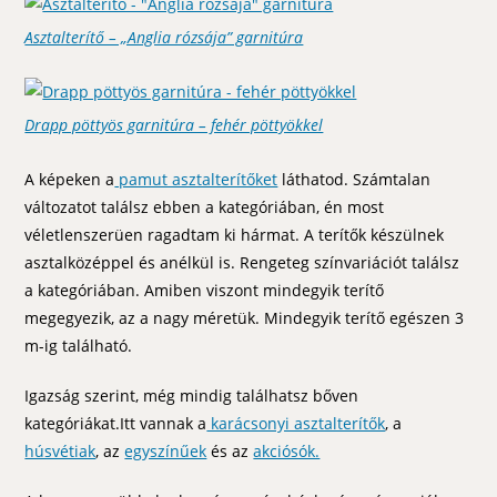
Asztalterítő – „Anglia rózsája” garnitúra
Drapp pöttyös garnitúra – fehér pöttyökkel
A képeken a
pamut asztalterítőket
láthatod. Számtalan
változatot találsz ebben a kategóriában, én most
véletlenszerüen ragadtam ki hármat. A terítők készülnek
asztalközéppel és anélkül is. Rengeteg színvariációt találsz
a kategóriában. Amiben viszont mindegyik terítő
megegyezik, az a nagy méretük. Mindegyik terítő egészen 3
m-ig található.
Igazság szerint, még mindig találhatsz bőven
kategóriákat.Itt vannak a
karácsonyi asztalterítők
, a
húsvétiak
, az
egyszínűek
és az
akciósók.