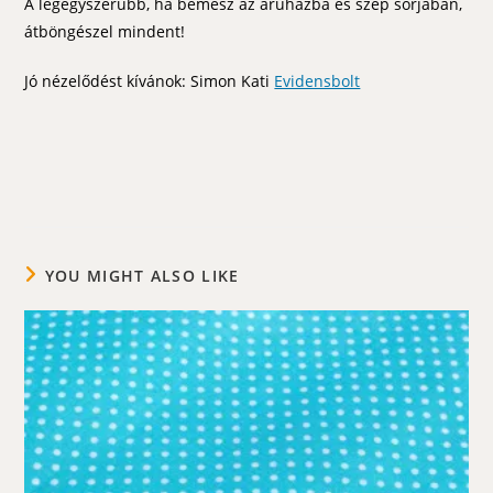
A legegyszerübb, ha bemész az áruházba és szép sorjában,
átböngészel mindent!
Jó nézelődést kívánok: Simon Kati
Evidensbolt
YOU MIGHT ALSO LIKE