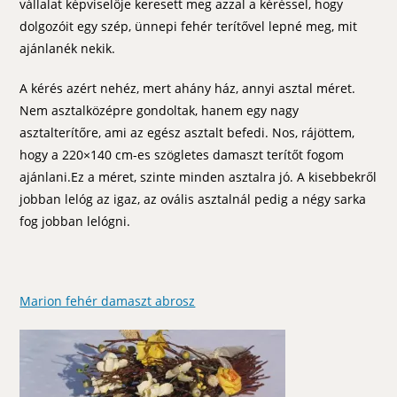
vállalat képviselője keresett meg azzal a kéréssel, hogy
dolgozóit egy szép, ünnepi fehér terítővel lepné meg, mit
ajánlanék nekik.
A kérés azért nehéz, mert ahány ház, annyi asztal méret.
Nem asztalközépre gondoltak, hanem egy nagy
asztalterítőre, ami az egész asztalt befedi. Nos, rájöttem,
hogy a 220×140 cm-es szögletes damaszt terítőt fogom
ajánlani.Ez a méret, szinte minden asztalra jó. A kisebbekről
jobban lelóg az igaz, az ovális asztalnál pedig a négy sarka
fog jobban lelógni.
Marion fehér damaszt abrosz