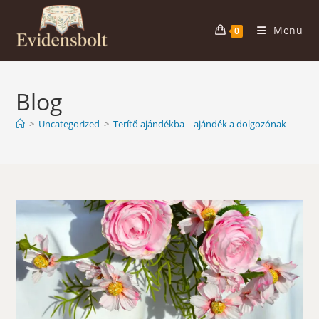
Skip
to
Menu
0
content
Blog
>
Uncategorized
>
Terítő ajándékba – ajándék a dolgozónak