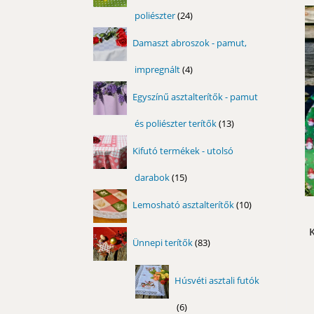
poliészter
24
24
termék
Damaszt abroszok - pamut,
impregnált
4
4
termék
Egyszínű asztalterítők - pamut
és poliészter terítők
13
13
termék
Kifutó termékek - utolsó
darabok
15
15
termék
10
Lemosható asztalterítők
10
termék
K
83
Ünnepi terítők
83
termék
Húsvéti asztali futók
6
6