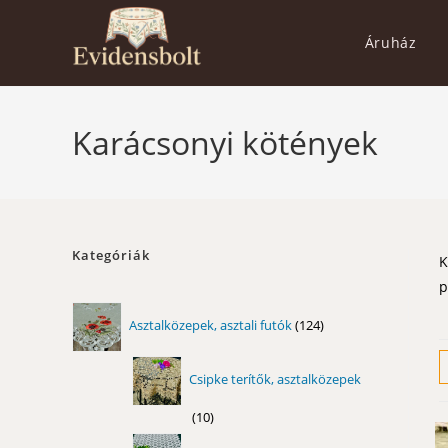
Skip
to
Áruház
content
Karácsonyi kötények
Kategóriák
K
p
124
Asztalközepek, asztali futók
124
termék
Csipke terítők, asztalközepek
10
10
termék
11