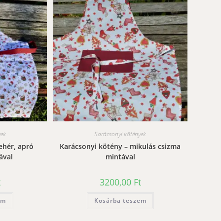
yek
Karácsonyi kötények
ehér, apró
Karácsonyi kötény – mikulás csizma
ával
mintával
t
3200,00
Ft
em
Kosárba teszem