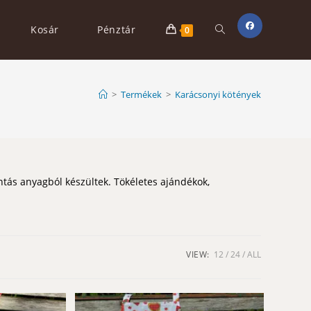
Toggle
Kosár
Pénztár
0
website
>
Termékek
>
Karácsonyi kötények
search
tás anyagból készültek. Tökéletes ajándékok,
VIEW:
12
24
ALL