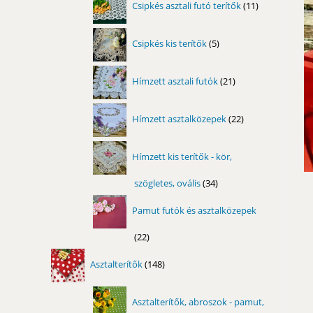
Csipkés asztali futó terítők
11
termék
5
Csipkés kis terítők
5
termék
21
Hímzett asztali futók
21
termék
22
Hímzett asztalközepek
22
termék
Hímzett kis terítők - kör,
szögletes, ovális
34
34
termék
Pamut futók és asztalközepek
22
22
termék
148
Asztalterítők
148
termék
Asztalterítők, abroszok - pamut,