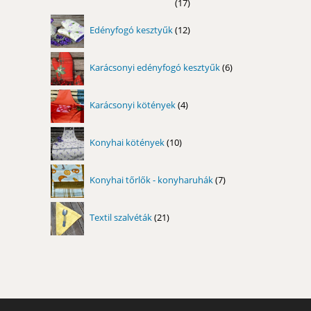
17
17
termék
12
Edényfogó kesztyűk
12
termék
6
Karácsonyi edényfogó kesztyűk
6
termék
4
Karácsonyi kötények
4
termék
10
Konyhai kötények
10
termék
7
Konyhai tőrlők - konyharuhák
7
termék
21
Textil szalvéták
21
termék