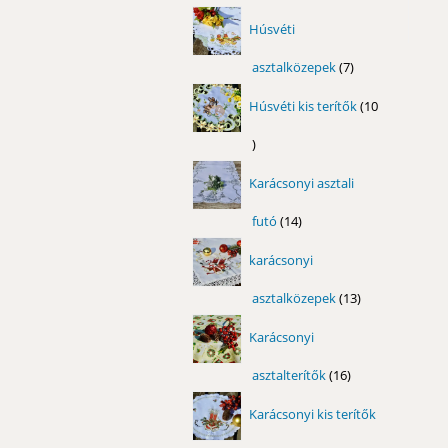
termék
Húsvéti
asztalközepek
7
7
termék
Húsvéti kis terítők
10
10
termék
Karácsonyi asztali
futó
14
14
termék
karácsonyi
asztalközepek
13
13
termék
Karácsonyi
asztalterítők
16
16
termék
Karácsonyi kis terítők