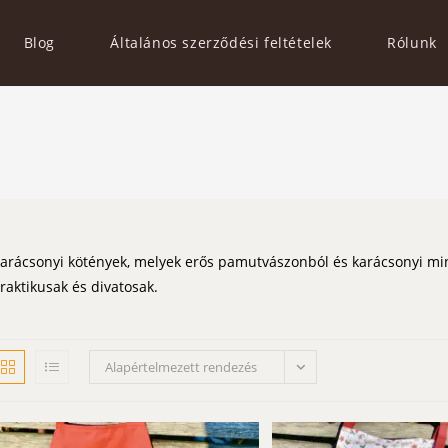
Blog
Általános szerződési feltételek
Rólunk
arácsonyi kötények, melyek erős pamutvászonból és karácsonyi min
raktikusak és divatosak.
Alapértelmezett rendezés