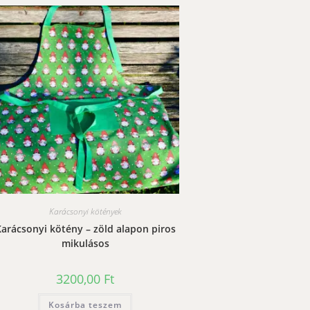
Karácsonyi kötények
arácsonyi kötény – zöld alapon piros
mikulásos
3200,00
Ft
Kosárba teszem