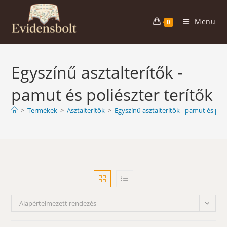
Skip
to
Menu
0
content
Egyszínű asztalterítők -
pamut és poliészter terítők
>
Termékek
>
Asztalterítők
>
Egyszínű asztalterítők - pamut és poli
Alapértelmezett rendezés