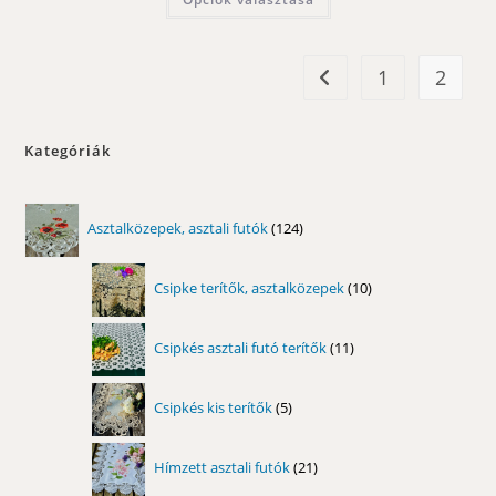
8700,00 Ft
a
terméknek
több
variációja
van.
1
2
A
változatok
a
termékoldalon
választhatók
Kategóriák
ki
124
Asztalközepek, asztali futók
124
termék
10
Csipke terítők, asztalközepek
10
termék
11
Csipkés asztali futó terítők
11
termék
5
Csipkés kis terítők
5
termék
21
Hímzett asztali futók
21
termék