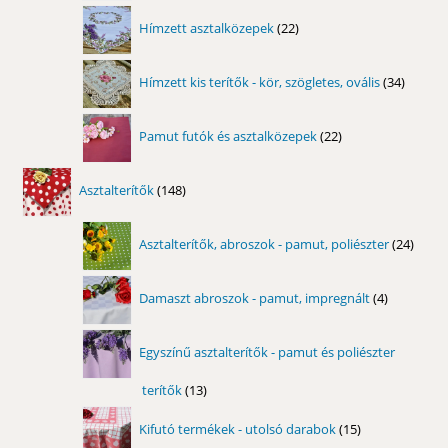
22
Hímzett asztalközepek
22
termék
34
Hímzett kis terítők - kör, szögletes, ovális
34
termék
22
Pamut futók és asztalközepek
22
termék
148
Asztalterítők
148
termék
24
Asztalterítők, abroszok - pamut, poliészter
24
term
4
Damaszt abroszok - pamut, impregnált
4
termék
Egyszínű asztalterítők - pamut és poliészter
terítők
13
13
termék
15
Kifutó termékek - utolsó darabok
15
termék