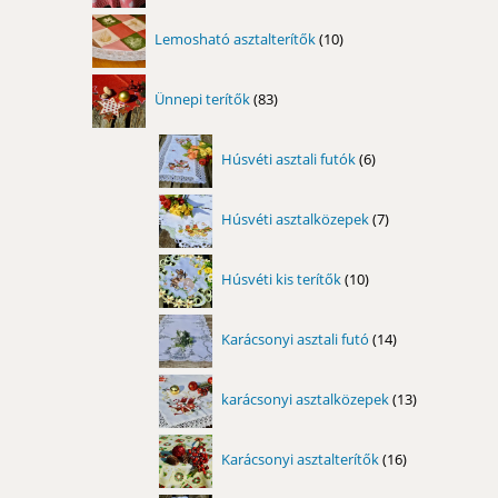
10
Lemosható asztalterítők
10
termék
83
Ünnepi terítők
83
termék
6
Húsvéti asztali futók
6
termék
7
Húsvéti asztalközepek
7
termék
10
Húsvéti kis terítők
10
termék
14
Karácsonyi asztali futó
14
termék
13
karácsonyi asztalközepek
13
termék
16
Karácsonyi asztalterítők
16
termék