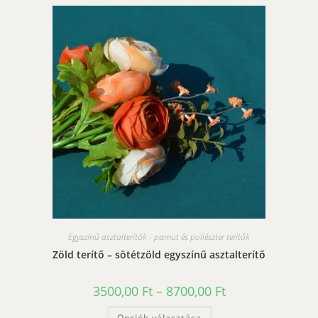
Egyszínű asztalterítők - pamut és poliészter terítők
Zöld terítő – sötétzöld egyszínű asztalterítő
Ártartomány:
3500,00
Ft
–
8700,00
Ft
3500,00 Ft
-
Ennek
Opciók választása