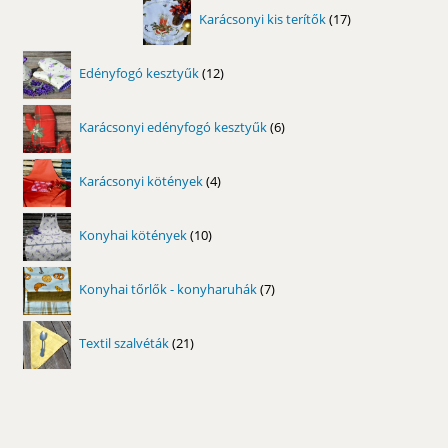
17
Karácsonyi kis terítők
17
termék
12
Edényfogó kesztyűk
12
termék
6
Karácsonyi edényfogó kesztyűk
6
termék
4
Karácsonyi kötények
4
termék
10
Konyhai kötények
10
termék
7
Konyhai tőrlők - konyharuhák
7
termék
21
Textil szalvéták
21
termék