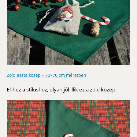
Zöld asztalközép – 70×70 cm méretben
Ehhez a stílushoz, olyan jól illik ez a zöld közép.