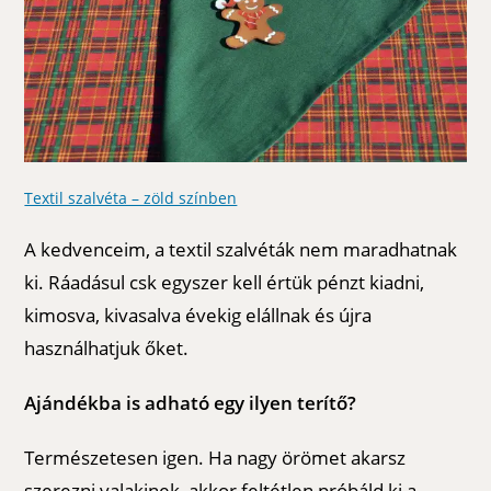
Textil szalvéta – zöld színben
A kedvenceim, a textil szalvéták nem maradhatnak
ki. Ráadásul csk egyszer kell értük pénzt kiadni,
kimosva, kivasalva évekig elállnak és újra
használhatjuk őket.
Ajándékba is adható egy ilyen terítő?
Természetesen igen. Ha nagy örömet akarsz
szerezni valakinek, akkor feltétlen próbáld ki a