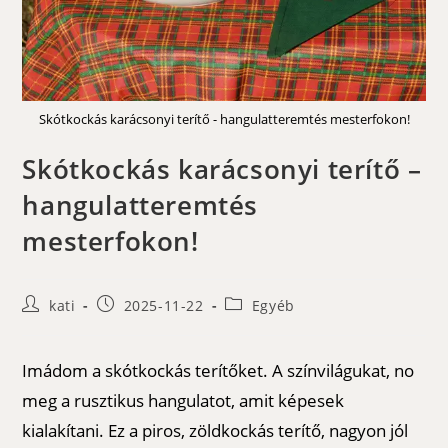
Skótkockás karácsonyi terítő - hangulatteremtés mesterfokon!
Skótkockás karácsonyi terítő –
hangulatteremtés
mesterfokon!
Post
Post
Post
kati
2025-11-22
Egyéb
author:
published:
category:
Imádom a skótkockás terítőket. A színvilágukat, no
meg a rusztikus hangulatot, amit képesek
kialakítani. Ez a piros, zöldkockás terítő, nagyon jól