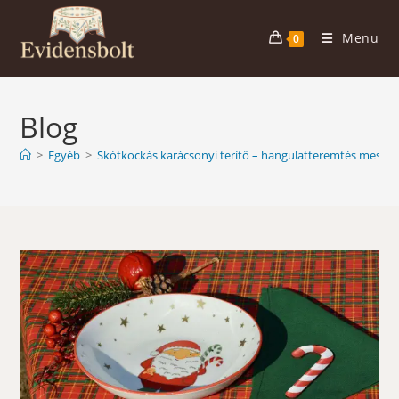
Skip
to
Menu
0
content
Blog
>
Egyéb
>
Skótkockás karácsonyi terítő – hangulatteremtés mester