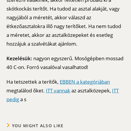
skótkockás terítőt. Ha tudod az asztal alakját, vagy
nagyjából a méretét, akkor válaszd az
étkezőasztalokra illő nagy terítőket. Ha nem tudod
a méretet, akkor az asztalközepeket és esetleg
hozzájuk a szalvétákat ajánlom.
Kezelésük:
nagyon egyszerű. Mosógépben mossad
40 C-on. Forró vasalóval vasalhatod!
Ha tetszettek a terítők,
EBBEN a kategóriában
megtalálod őket.
ITT vannak
az asztalközepek,
ITT
pedig
a s
YOU MIGHT ALSO LIKE