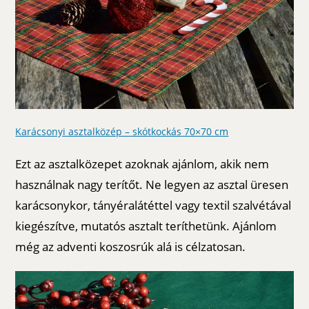
Karácsonyi asztalközép – skótkockás 70×70 cm
Ezt az asztalközepet azoknak ajánlom, akik nem
használnak nagy terítőt. Ne legyen az asztal üresen
karácsonykor, tányéralátéttel vagy textil szalvétával
kiegészítve, mutatós asztalt teríthetünk. Ajánlom
még az adventi koszosrúk alá is célzatosan.