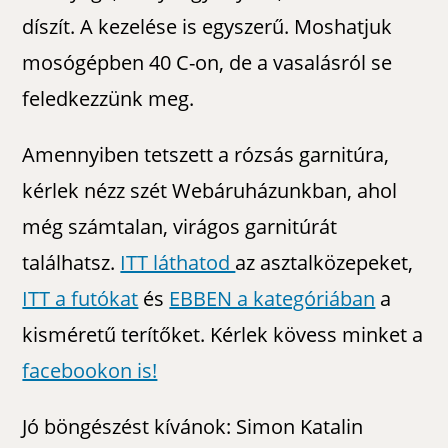
díszít. A kezelése is egyszerű. Moshatjuk
mosógépben 40 C-on, de a vasalásról se
feledkezzünk meg.
Amennyiben tetszett a rózsás garnitúra,
kérlek nézz szét Webáruházunkban, ahol
még számtalan, virágos garnitúrát
találhatsz.
ITT láthatod
az asztalközepeket,
ITT a futókat
és
EBBEN a kategóriában
a
kisméretű terítőket. Kérlek kövess minket a
facebookon is!
Jó böngészést kívánok: Simon Katalin