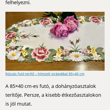
felhelyezni.
Rózsás futó terítő – hímzett virágokkal 85×40 cm
A 85×40 cm-es futó, a dohányzóasztalok
terítője. Persze, a kisebb étkezőasztalokon
is jól mutat.