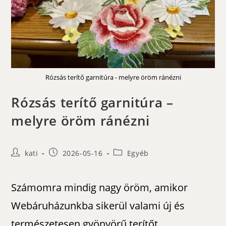
Rózsás terítő garnitúra - melyre öröm ránézni
Rózsás terítő garnitúra –
melyre öröm ránézni
Post
Post
Post
kati
2026-05-16
Egyéb
author:
published:
category:
Számomra mindig nagy öröm, amikor
Webáruházunkba sikerül valami új és
természetesen gyönyörű terítőt