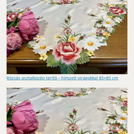
Rózsás asztalközép terítő – hímzett virágokkal 85×85 cm