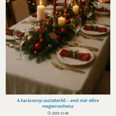
A karácsonyi asztalterítő – amit már előre
megtervezhetsz
2025-12-06