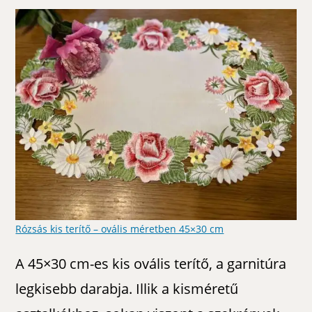
Rózsás kis terítő – ovális méretben 45×30 cm
A 45×30 cm-es kis ovális terítő, a garnitúra
legkisebb darabja. Illik a kisméretű