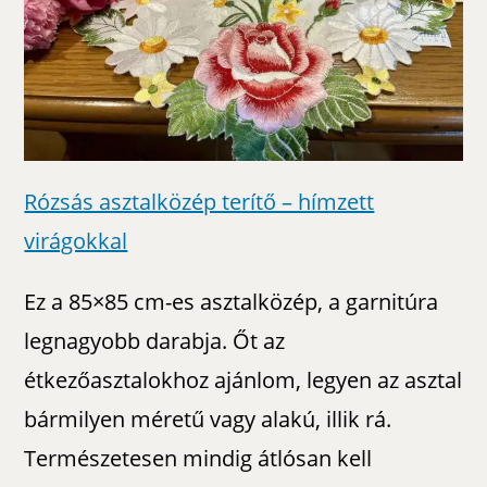
Rózsás asztalközép terítő – hímzett
virágokkal
Ez a 85×85 cm-es asztalközép, a garnitúra
legnagyobb darabja. Őt az
étkezőasztalokhoz ajánlom, legyen az asztal
bármilyen méretű vagy alakú, illik rá.
Természetesen mindig átlósan kell