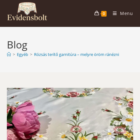
Skip
to
Menu
0
content
Blog
>
Egyéb
>
Rózsás terítő garnitúra – melyre öröm ránézni