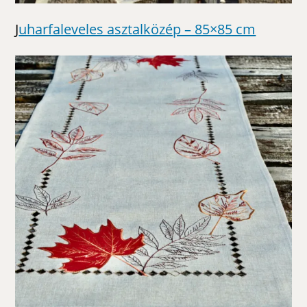
J
uharfaleveles asztalközép – 85×85 cm