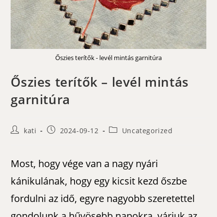
Őszies terítők - levél mintás garnitúra
Őszies terítők – levél mintás
garnitúra
Post
Post
Post
kati
2024-09-12
Uncategorized
author:
published:
category:
Most, hogy vége van a nagy nyári
kánikulának, hogy egy kicsit kezd őszbe
fordulni az idő, egyre nagyobb szeretettel
gondolunk a hűvösebb napokra, várjuk az