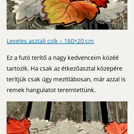
Leveles asztali csík – 160×20 cm
Ez a futó terítő a nagy kedvenceim közéé
tartozik. Ha csak az étkezőasztal közepére
terítjük csak úgy mezítlábosan, már azzal is
remek hangulatot teremtettünk.