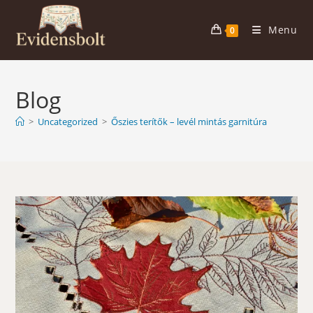
Skip
to
Menu
0
content
Blog
>
Uncategorized
>
Őszies terítők – levél mintás garnitúra