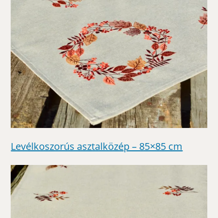
Levélkoszorús asztalközép – 85×85 cm