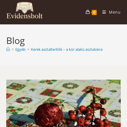
Skip
to
Menu
0
content
Blog
>
Egyéb
>
Kerek asztalterítők – a kör alakú asztalokra