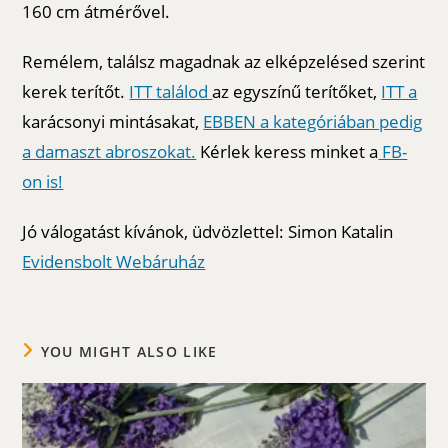
160 cm átmérővel.
Remélem, találsz magadnak az elképzelésed szerint
kerek terítőt.
ITT találod
az egyszínű terítőket,
ITT a
karácsonyi mintásakat,
EBBEN a kategóriában pedig
a damaszt abroszokat.
Kérlek keress minket a
FB-
on is!
Jó válogatást kívánok, üdvözlettel: Simon Katalin
Evidensbolt Webáruház
YOU MIGHT ALSO LIKE