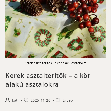
Kerek asztalterítők - a kör alakú asztalokra
Kerek asztalterítők – a kör
alakú asztalokra
Post
Post
Post
kati
2025-11-20
Egyéb
author:
published:
category: