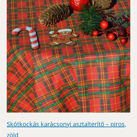
Skótkockás karácsonyi asztalterítő – piros,
zöld