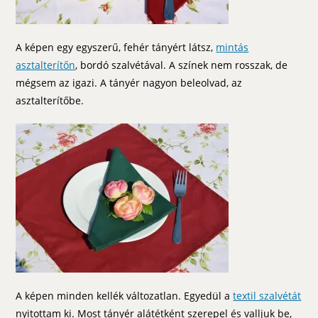
A képen egy egyszerű, fehér tányért látsz,
mintás
asztalterítőn
, bordó szalvétával. A színek nem rosszak, de
mégsem az igazi. A tányér nagyon beleolvad, az
asztalterítőbe.
A képen minden kellék változatlan. Egyedül a
textil szalvétát
nyitottam ki. Most tányér alátétként szerepel és valljuk be,