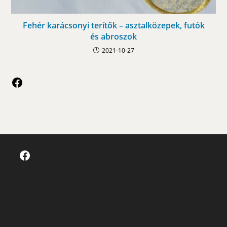
Fehér karácsonyi terítők – asztalközepek, futók
és abroszok
2021-10-27
Facebook
Facebook