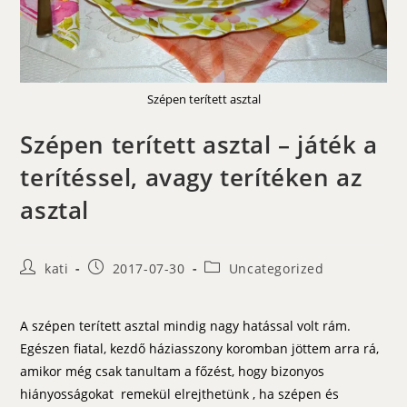
Szépen terített asztal
Szépen terített asztal – játék a
terítéssel, avagy terítéken az
asztal
Post
Post
Post
kati
2017-07-30
Uncategorized
author:
published:
category:
A szépen terített asztal mindig nagy hatással volt rám.
Egészen fiatal, kezdő háziasszony koromban jöttem arra rá,
amikor még csak tanultam a főzést, hogy bizonyos
hiányosságokat remekül elrejthetünk , ha szépen és