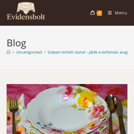
Skip
to
Menu
0
content
Blog
>
Uncategorized
>
Szépen terített asztal – játék a terítéssel, avagy t