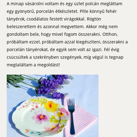
A minap vásárolni voltam és egy üzlet polcán megláttam
egy gyönyörű, porcelán étkészletet. Pille könnyű fehér
tányérok, csodálatos festett virágokkal. Rögtön
beleszerettem és azonnal megvettem. Akkor még nem
gondoltam bele, hogy mivel fogom összerakni. Otthon,
próbáltam ezzel, próbáltam azzal kiegészíteni, összerakni a
porcelán tányérokat, de egyik sem volt az igazi. Fél évig
csücsültek a szekrényben szegények, míg végül is tegnap
megtaláltam a megoldást!