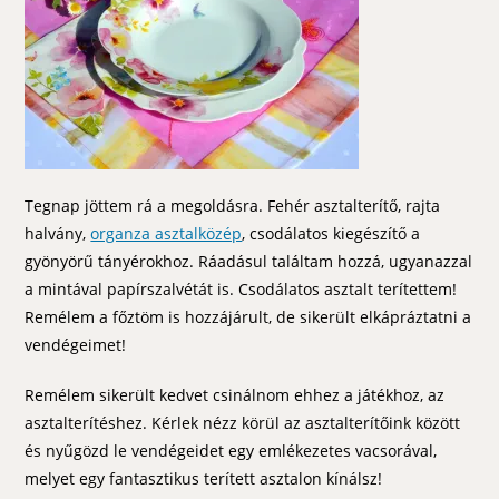
Tegnap jöttem rá a megoldásra. Fehér asztalterítő, rajta
halvány,
organza asztalközép
, csodálatos kiegészítő a
gyönyörű tányérokhoz. Ráadásul találtam hozzá, ugyanazzal
a mintával papírszalvétát is. Csodálatos asztalt terítettem!
Remélem a főztöm is hozzájárult, de sikerült elkápráztatni a
vendégeimet!
Remélem sikerült kedvet csinálnom ehhez a játékhoz, az
asztalterítéshez. Kérlek nézz körül az asztalterítőink között
és nyűgözd le vendégeidet egy emlékezetes vacsorával,
melyet egy fantasztikus terített asztalon kínálsz!