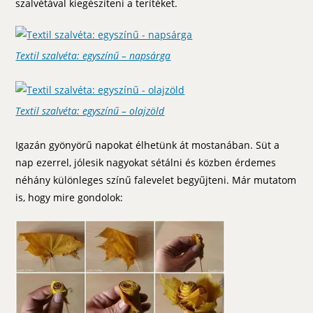
szalvétával kiegészíteni a terítéket.
Textil szalvéta: egyszínű – napsárga
Textil szalvéta: egyszínű – olajzöld
Igazán gyönyörű napokat élhetünk át mostanában. Süt a
nap ezerrel, jólesik nagyokat sétálni és közben érdemes
néhány különleges színű falevelet begyűjteni. Már mutatom
is, hogy mire gondolok: