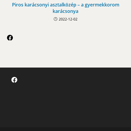
Piros karácsonyi asztalközép – a gyermekkorom
karácsonya
2022-12-02
Facebook
Facebook