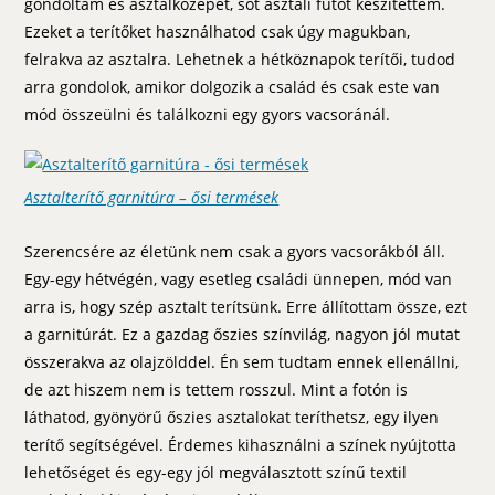
gondoltam és asztalközepet, sőt asztali futót készítettem.
Ezeket a terítőket használhatod csak úgy magukban,
felrakva az asztalra. Lehetnek a hétköznapok terítői, tudod
arra gondolok, amikor dolgozik a család és csak este van
mód összeülni és találkozni egy gyors vacsoránál.
Asztalterítő garnitúra – ősi termések
Szerencsére az életünk nem csak a gyors vacsorákból áll.
Egy-egy hétvégén, vagy esetleg családi ünnepen, mód van
arra is, hogy szép asztalt terítsünk. Erre állítottam össze, ezt
a garnitúrát. Ez a gazdag őszies színvilág, nagyon jól mutat
összerakva az olajzölddel. Én sem tudtam ennek ellenállni,
de azt hiszem nem is tettem rosszul. Mint a fotón is
láthatod, gyönyörű őszies asztalokat teríthetsz, egy ilyen
terítő segítségével. Érdemes kihasználni a színek nyújtotta
lehetőséget és egy-egy jól megválasztott színű textil