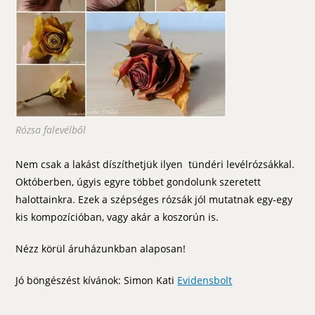
Rózsa falevélből
Nem csak a lakást díszíthetjük ilyen tündéri levélrózsákkal.
Októberben, úgyis egyre többet gondolunk szeretett
halottainkra. Ezek a szépséges rózsák jól mutatnak egy-egy
kis kompozícióban, vagy akár a koszorún is.
Nézz körül áruházunkban alaposan!
Jó böngészést kívánok: Simon Kati
Evidensbolt