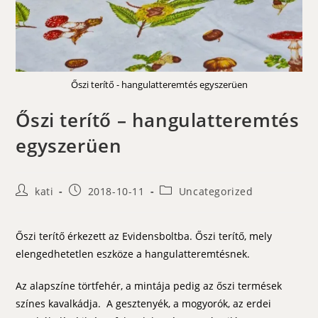
Őszi terítő - hangulatteremtés egyszerüen
Őszi terítő – hangulatteremtés
egyszerüen
Post
Post
Post
kati
2018-10-11
Uncategorized
author:
published:
category:
Őszi terítő érkezett az Evidensboltba. Őszi terítő, mely
elengedhetetlen eszköze a hangulatteremtésnek.
Az alapszíne törtfehér, a mintája pedig az őszi termések
színes kavalkádja. A gesztenyék, a mogyorók, az erdei