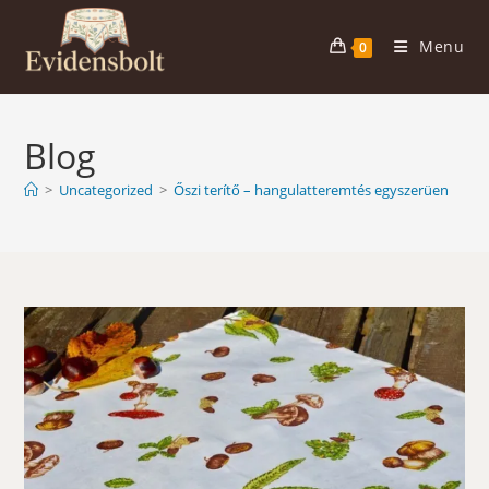
Skip
to
Menu
0
content
Blog
>
Uncategorized
>
Őszi terítő – hangulatteremtés egyszerüen