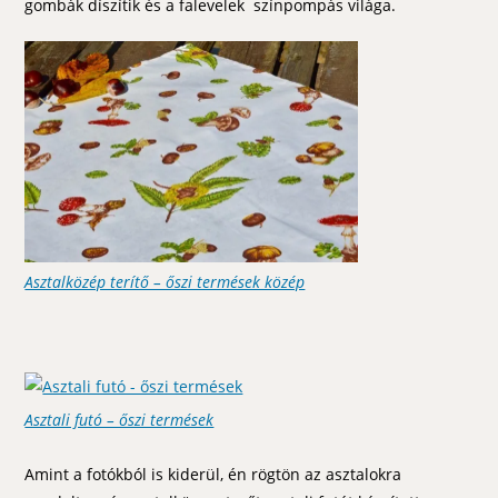
gombák díszítik és a falevelek színpompás világa.
Asztalközép terítő – őszi termések közép
Asztali futó – őszi termések
Amint a fotókból is kiderül, én rögtön az asztalokra