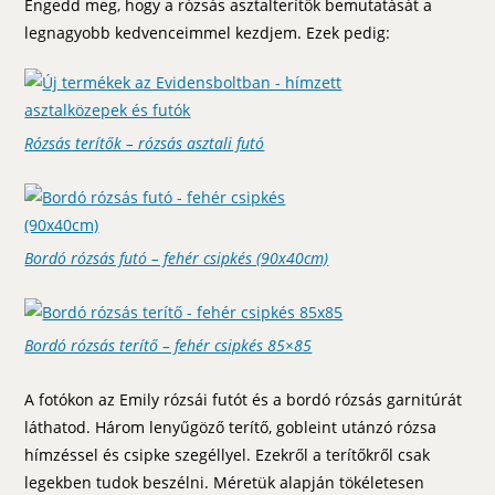
Engedd meg, hogy a rózsás asztalterítők bemutatását a
legnagyobb kedvenceimmel kezdjem. Ezek pedig:
Rózsás terítők – rózsás asztali futó
Bordó rózsás futó – fehér csipkés (90x40cm)
Bordó rózsás terítő – fehér csipkés 85×85
A fotókon az Emily rózsái futót és a bordó rózsás garnitúrát
láthatod. Három lenyűgöző terítő, gobleint utánzó rózsa
hímzéssel és csipke szegéllyel. Ezekről a terítőkről csak
legekben tudok beszélni. Méretük alapján tökéletesen