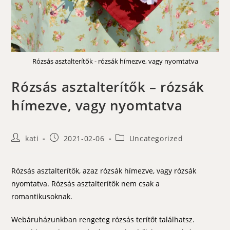
Rózsás asztalterítők - rózsák hímezve, vagy nyomtatva
Rózsás asztalterítők – rózsák
hímezve, vagy nyomtatva
Post
Post
Post
kati
2021-02-06
Uncategorized
author:
published:
category:
Rózsás asztalterítők, azaz rózsák hímezve, vagy rózsák
nyomtatva. Rózsás asztalterítők nem csak a
romantikusoknak.
Webáruházunkban rengeteg rózsás terítőt találhatsz.