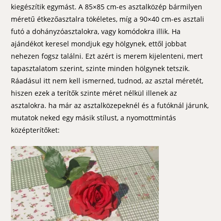
kiegészítik egymást. A 85×85 cm-es asztalközép bármilyen
méretű étkezőasztalra tökéletes, míg a 90×40 cm-es asztali
futó a dohányzóasztalokra, vagy komódokra illik. Ha
ajándékot keresel mondjuk egy hölgynek, ettől jobbat
nehezen fogsz találni. Ezt azért is merem kijelenteni, mert
tapasztalatom szerint, szinte minden hölgynek tetszik.
Ráadásul itt nem kell ismerned, tudnod, az asztal méretét,
hiszen ezek a terítők szinte méret nélkül illenek az
asztalokra. ha már az asztalközepeknél és a futóknál járunk,
mutatok neked egy másik stílust, a nyomottmintás
középterítőket: