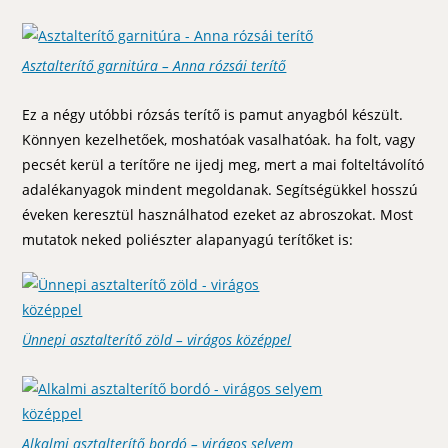
Asztalterítő garnitúra – Anna rózsái terítő
Ez a négy utóbbi rózsás terítő is pamut anyagból készült.
Könnyen kezelhetőek, moshatóak vasalhatóak. ha folt, vagy
pecsét kerül a terítőre ne ijedj meg, mert a mai folteltávolító
adalékanyagok mindent megoldanak. Segítségükkel hosszú
éveken keresztül használhatod ezeket az abroszokat. Most
mutatok neked poliészter alapanyagú terítőket is:
Ünnepi asztalterítő zöld – virágos középpel
Alkalmi asztalterítő bordó – virágos selyem