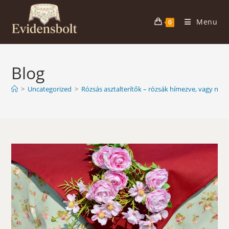
Skip
to
Menu
0
content
Blog
>
Uncategorized
>
Rózsás asztalterítők – rózsák hímezve, vagy ny