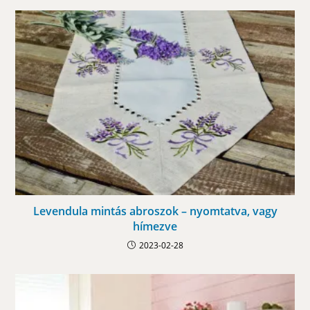
Levendula mintás abroszok – nyomtatva, vagy
hímezve
2023-02-28