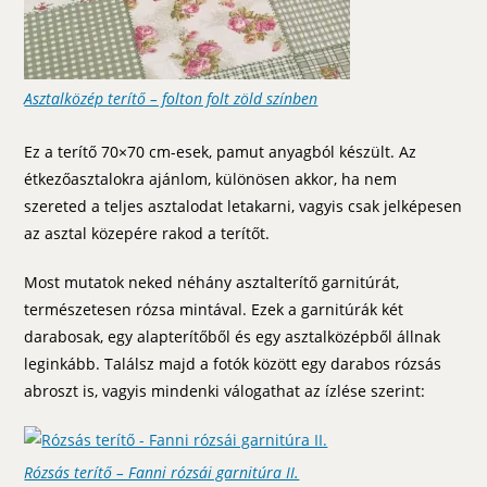
Asztalközép terítő – folton folt zöld színben
Ez a terítő 70×70 cm-esek, pamut anyagból készült. Az
étkezőasztalokra ajánlom, különösen akkor, ha nem
szereted a teljes asztalodat letakarni, vagyis csak jelképesen
az asztal közepére rakod a terítőt.
Most mutatok neked néhány asztalterítő garnitúrát,
természetesen rózsa mintával. Ezek a garnitúrák két
darabosak, egy alapterítőből és egy asztalközépből állnak
leginkább. Találsz majd a fotók között egy darabos rózsás
abroszt is, vagyis mindenki válogathat az ízlése szerint:
Rózsás terítő – Fanni rózsái garnitúra II.