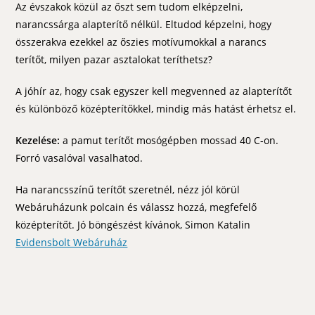
Az évszakok közül az őszt sem tudom elképzelni,
narancssárga alapterítő nélkül. Eltudod képzelni, hogy
összerakva ezekkel az őszies motívumokkal a narancs
terítőt, milyen pazar asztalokat teríthetsz?
A jóhír az, hogy csak egyszer kell megvenned az alapterítőt
és különböző középterítőkkel, mindig más hatást érhetsz el.
Kezelése:
a pamut terítőt mosógépben mossad 40 C-on.
Forró vasalóval vasalhatod.
Ha narancsszínű terítőt szeretnél, nézz jól körül
Webáruházunk polcain és válassz hozzá, megfefelő
középterítőt. Jó böngészést kívánok, Simon Katalin
Evidensbolt Webáruház