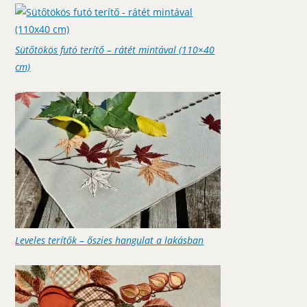
Sütőtökös futó terítő – rátét mintával (110×40
cm)
Leveles terítők – őszies hangulat a lakásban