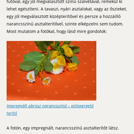
futóval, egy jól megválasztott színű szalvétával, remekül ki
lehet egészíteni. A tavaszi, nyári asztalokat, vagy az őszieket,
egy jól megválasztott középterítővel és persze a hozzáillő
narancsszínű asztalterítővel, szinte elképzelni sem tudom.
Most mutatom a fotókat, hogy lásd mire gondolok:
Impregnált abrosz narancsszínű – vízlepergető
terítő
A fotón, egy impregnált, narancsszínű asztalterítőt látsz.