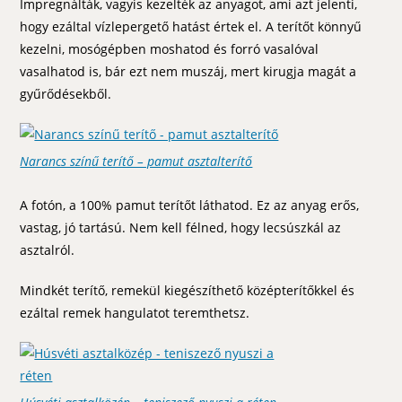
Impregnálták, vagyis kezelték az anyagot, ami azt jelenti,
hogy ezáltal vízlepergető hatást értek el. A terítőt könnyű
kezelni, mosógépben moshatod és forró vasalóval
vasalhatod is, bár ezt nem muszáj, mert kirugja magát a
gyűrődésekből.
Narancs színű terítő – pamut asztalterítő
A fotón, a 100% pamut terítőt láthatod. Ez az anyag erős,
vastag, jó tartású. Nem kell félned, hogy lecsúszkál az
asztalról.
Mindkét terítő, remekül kiegészíthető középterítőkkel és
ezáltal remek hangulatot teremthetsz.