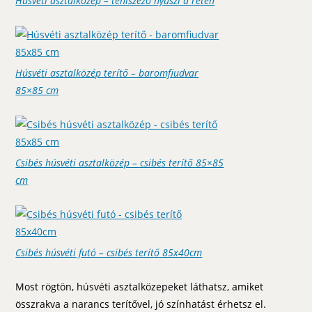
Húsvéti asztalközép – teniszező nyuszi a réten
Húsvéti asztalközép terítő – baromfiudvar
85×85 cm
Csibés húsvéti asztalközép – csibés terítő 85×85
cm
Csibés húsvéti futó – csibés terítő 85x40cm
Most rögtön, húsvéti asztalközepeket láthatsz, amiket
összrakva a narancs terítővel, jó színhatást érhetsz el.