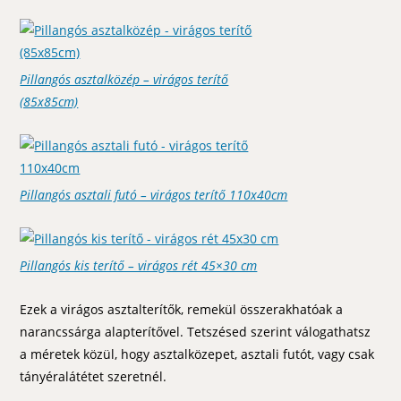
Pillangós asztalközép – virágos terítő
(85x85cm)
Pillangós asztali futó – virágos terítő 110x40cm
Pillangós kis terítő – virágos rét 45×30 cm
Ezek a virágos asztalterítők, remekül összerakhatóak a
narancssárga alapterítővel. Tetszésed szerint válogathatsz
a méretek közül, hogy asztalközepet, asztali futót, vagy csak
tányéralátétet szeretnél.