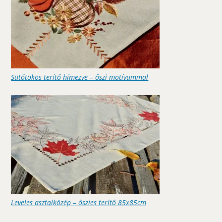
Sütőtökös terítő hímezve – őszi motívummal
Leveles asztalközép – őszies terítő 85x85cm