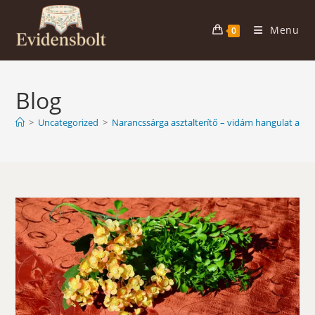
Skip
to
Menu
0
content
Blog
>
Uncategorized
>
Narancssárga asztalterítő – vidám hangulat a la