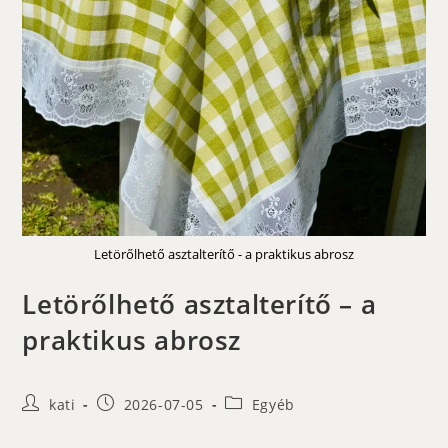
Letörőlhető asztalterítő - a praktikus abrosz
Letörőlhető asztalterítő – a
praktikus abrosz
Post
Post
Post
kati
2026-07-05
Egyéb
author:
published:
category: