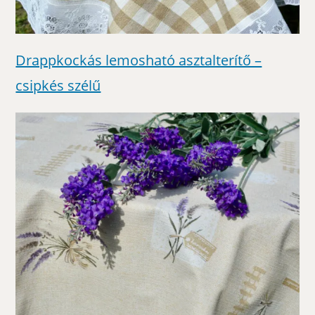
Drappkockás lemosható asztalterítő –
csipkés szélű