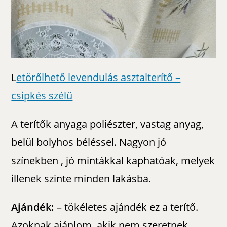
L
etörőlhető levendulás asztalterítő –
csipkés szélű
A terítők anyaga poliészter, vastag anyag,
belül bolyhos béléssel. Nagyon jó
színekben , jó mintákkal kaphatóak, melyek
illenek szinte minden lakásba.
Ajándék:
– tökéletes ajándék ez a terítő.
Azoknak ajánlom, akik nem szeretnek