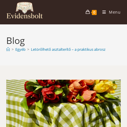
Skip
to
Menu
0
content
Blog
>
Egyéb
>
Letörőlhető asztalterítő – a praktikus abrosz