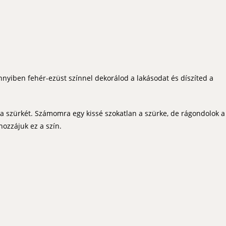
nnyiben fehér-ezüst színnel dekorálod a lakásodat és díszíted a
: a szürkét. Számomra egy kissé szokatlan a szürke, de rágondolok a
hozzájuk ez a szín.