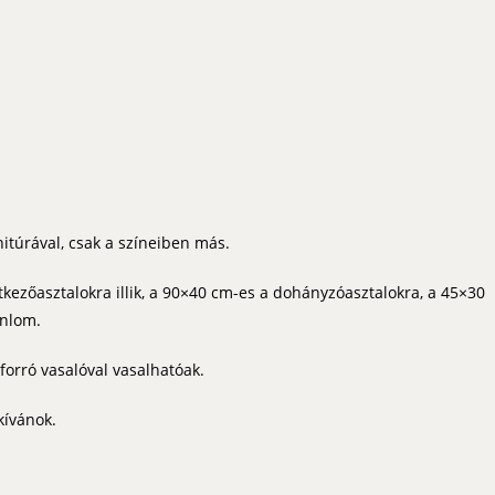
itúrával, csak a színeiben más.
étkezőasztalokra illik, a 90×40 cm-es a dohányzóasztalokra, a 45×30
ánlom.
orró vasalóval vasalhatóak.
kívánok.