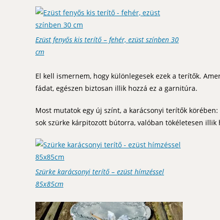
Ezüst fenyős kis terítő – fehér, ezüst színben 30
cm
El kell ismernem, hogy különlegesek ezek a terítők. Ame
fádat, egészen biztosan illik hozzá ez a garnitúra.
Most mutatok egy új színt, a karácsonyi terítők körében
sok szürke kárpitozott bútorra, valóban tökéletesen illik 
Szürke karácsonyi terítő – ezüst hímzéssel
85x85cm