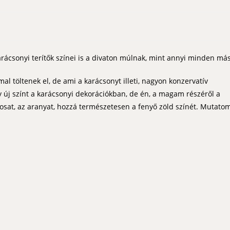
arácsonyi terítők színei is a divaton múlnak, mint annyi minden más
l töltenek el, de ami a karácsonyt illeti, nagyon konzervatív
 új színt a karácsonyi dekorációkban, de én, a magam részéről a
osat, az aranyat, hozzá természetesen a fenyő zöld színét. Mutatom