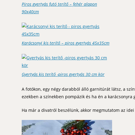
Piros gyertyás futó terítő – fehér alapon
90x40cm
Karácsonyi kis terítő – piros gyertyás 45x35cm
Gyertyás kis terítő -piros gyertyás 30 cm kör
A fotókon, egy négy darabból álló garnitúrát látsz, a szín
ezekben a színekben pompázik és ha én a karácsonyra g
Ha már a divatról beszélünk, akkor megmutatom az idei n