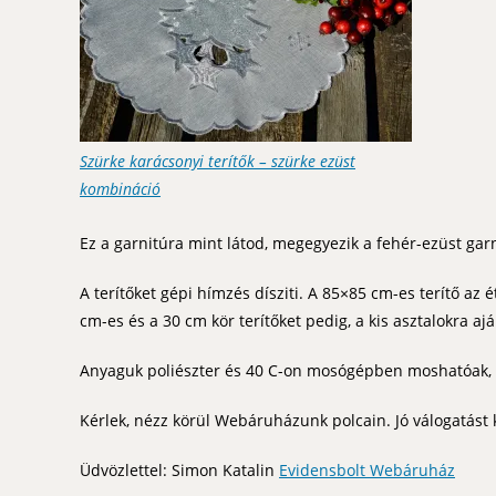
Szürke karácsonyi terítők – szürke ezüst
kombináció
Ez a garnitúra mint látod, megegyezik a fehér-ezüst garn
A terítőket gépi hímzés dísziti. A 85×85 cm-es terítő az 
cm-es és a 30 cm kör terítőket pedig, a kis asztalokra aj
Anyaguk poliészter és 40 C-on mosógépben moshatóak, f
Kérlek, nézz körül Webáruházunk polcain. Jó válogatást 
Üdvözlettel: Simon Katalin
Evidensbolt Webáruház