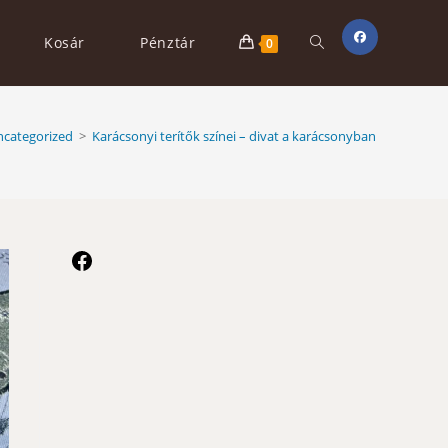
Toggle
Kosár
Pénztár
0
website
ncategorized
>
Karácsonyi terítők színei – divat a karácsonyban
search
Facebook