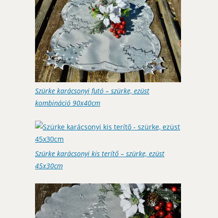
Szürke karácsonyi futó – szürke, ezüst
kombináció 90x40cm
Szürke karácsonyi kis terítő – szürke, ezüst
45x30cm