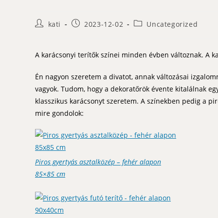
Post
Post
Post
kati
2023-12-02
Uncategorized
author:
published:
category:
A karácsonyi terítők színei minden évben változnak. A k
Én nagyon szeretem a divatot, annak változásai izgalomma
vagyok. Tudom, hogy a dekoratőrök évente kitalálnak egy
klasszikus karácsonyt szeretem. A színekben pedig a pir
mire gondolok:
Piros gyertyás asztalközép – fehér alapon
85×85 cm