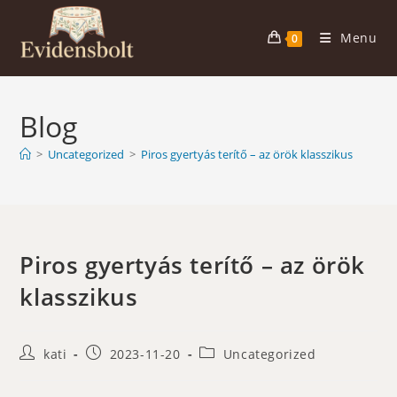
Skip
to
Menu
0
content
Blog
>
Uncategorized
>
Piros gyertyás terítő – az örök klasszikus
Piros gyertyás terítő – az örök
klasszikus
Post
Post
Post
kati
2023-11-20
Uncategorized
author:
published:
category: