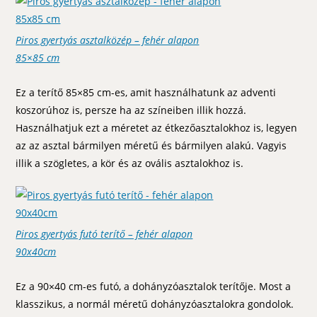
Piros gyertyás asztalközép – fehér alapon
85×85 cm
Ez a terítő 85×85 cm-es, amit használhatunk az adventi
koszorúhoz is, persze ha az színeiben illik hozzá.
Használhatjuk ezt a méretet az étkezőasztalokhoz is, legyen
az az asztal bármilyen méretű és bármilyen alakú. Vagyis
illik a szögletes, a kör és az ovális asztalokhoz is.
Piros gyertyás futó terítő – fehér alapon
90x40cm
Ez a 90×40 cm-es futó, a dohányzóasztalok terítője. Most a
klasszikus, a normál méretű dohányzóasztalokra gondolok.