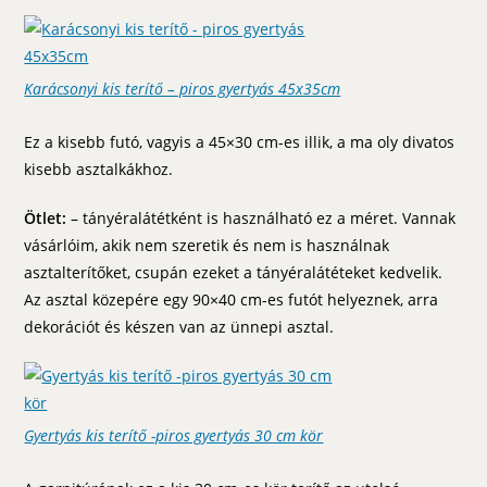
Karácsonyi kis terítő – piros gyertyás 45x35cm
Ez a kisebb futó, vagyis a 45×30 cm-es illik, a ma oly divatos
kisebb asztalkákhoz.
Ötlet:
– tányéralátétként is használható ez a méret. Vannak
vásárlóim, akik nem szeretik és nem is használnak
asztalterítőket, csupán ezeket a tányéralátéteket kedvelik.
Az asztal közepére egy 90×40 cm-es futót helyeznek, arra
dekorációt és készen van az ünnepi asztal.
Gyertyás kis terítő -piros gyertyás 30 cm kör