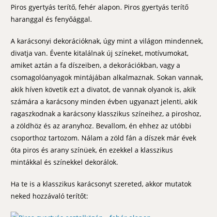
Piros gyertyás terítő, fehér alapon. Piros gyertyás terítő
haranggal és fenyőággal.
A karácsonyi dekorációknak, úgy mint a világon mindennek,
divatja van. Évente kitalálnak új színeket, motívumokat,
amiket aztán a fa díszeiben, a dekorációkban, vagy a
csomagolóanyagok mintájában alkalmaznak. Sokan vannak,
akik híven követik ezt a divatot, de vannak olyanok is, akik
számára a karácsony minden évben ugyanazt jelenti, akik
ragaszkodnak a karácsony klasszikus színeihez, a piroshoz,
a zöldhöz és az aranyhoz. Bevallom, én ehhez az utóbbi
csoporthoz tartozom. Nálam a zöld fán a díszek már évek
óta piros és arany színüek, én ezekkel a klasszikus
mintákkal és színekkel dekorálok.
Ha te is a klasszikus karácsonyt szereted, akkor mutatok
neked hozzávaló terítőt: