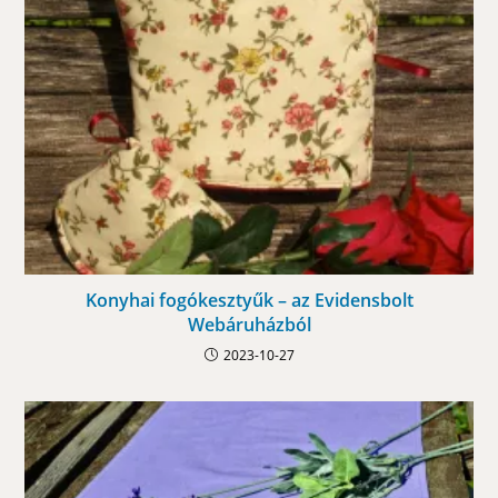
Konyhai fogókesztyűk – az Evidensbolt
Webáruházból
2023-10-27