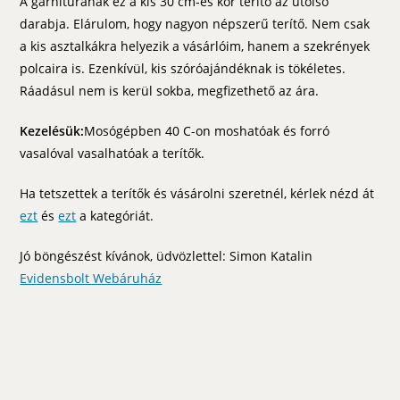
A garnitúrának ez a kis 30 cm-es kör terítő az utolsó
darabja. Elárulom, hogy nagyon népszerű terítő. Nem csak
a kis asztalkákra helyezik a vásárlóim, hanem a szekrények
polcaira is. Ezenkívül, kis szóróajándéknak is tökéletes.
Ráadásul nem is kerül sokba, megfizethető az ára.
Kezelésük:
Mosógépben 40 C-on moshatóak és forró
vasalóval vasalhatóak a terítők.
Ha tetszettek a terítők és vásárolni szeretnél, kérlek nézd át
ezt
és
ezt
a kategóriát.
Jó böngészést kívánok, üdvözlettel: Simon Katalin
Evidensbolt Webáruház