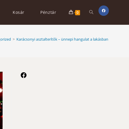
Toggle
Kosár
Pénztár
0
website
orized
>
Karácsonyi asztalterítők – ünnepi hangulat a lakásban
search
Facebook