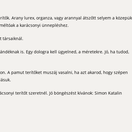
rítők. Arany lurex, organza, vagy arannyal átszőtt selyem a közepük
y méltóak a karácsonyi ünnepléshez.
 társaiknál.
ándéknak is. Egy dologra kell ügyelned, a méretekre. Jó, ha tudod,
. A pamut terítőket muszáj vasalni, ha azt akarod, hogy szépen
lásuk.
csonyi terítőt szeretnél. Jó böngészést kívánok: Simon Katalin