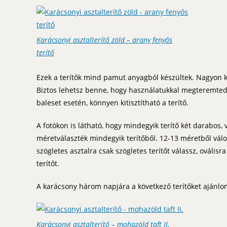
Karácsonyi asztalterítő zöld – arany fenyős
terítő
Ezek a terítők mind pamut anyagból készültek. Nagyon k
Biztos lehetsz benne, hogy használatukkal megteremted 
baleset esetén, könnyen kitisztítható a terítő.
A fotókon is látható, hogy mindegyik terítő két darabos, 
méretválaszték mindegyik terítőből. 12-13 méretből váloga
szögletes asztalra csak szögletes terítőt válassz, oválisr
terítőt.
A karácsony három napjára a következő terítőket ajánlo
Karácsonyi asztalterítő – mohazöld taft II.