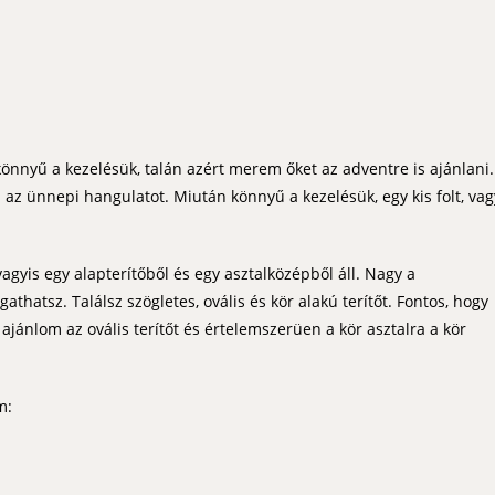
önnyű a kezelésük, talán azért merem őket az adventre is ajánlani.
az ünnepi hangulatot. Miután könnyű a kezelésük, egy kis folt, vag
vagyis egy alapterítőből és egy asztalközépből áll. Nagy a
thatsz. Találsz szögletes, ovális és kör alakú terítőt. Fontos, hogy
a ajánlom az ovális terítőt és értelemszerüen a kör asztalra a kör
m: