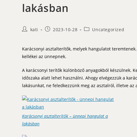
lakásban
Post
Post
Post
kati
2023-10-28
Uncategorized
author:
published:
category:
Karácsonyi asztalterítők, melyek hangulatot teremtenek
kellékei az ünnepnek.
A karácsonyi terítők különböző anyagokból készülnek. Ke
időszaka alatt lehet használni. Ahogy elvégezzük a karác
lakásunkat, ne feledkezzünk meg az asztalról, illetve az
Karácsonyi asztalterítők – ünnepi hangulat a
lakásban