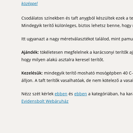
középpel
Csodálatos színekben és taft anygból készültek ezek a te
Mindegyik terítő különleges, biztos lehetsz benne, hog
Itt ugyanazt a nagy méretválasztékot találod, mint pamut
Ajándék:
tökéletesen megfelelnek a karácsonyi terítők aj
hogy milyen alakú asztalra keresel terítőt.
Kezelésük:
mindegyik terítő mosható mosógépben 40 C-on
álljon. A taft terítők vasalhatóak, de nem kötelező a vasa
Nézz szét kérlek
ebben
és
ebben
a kategóriában, ha kará
Evidensbolt Webáruház