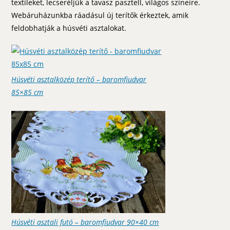
textileket, lecseréljük a tavasz pasztell, világos színeire.
Webáruházunkba ráadásul új terítők érkeztek, amik
feldobhatják a húsvéti asztalokat.
Húsvéti asztalközép terítő – baromfiudvar
85×85 cm
Húsvéti asztali futó – baromfiudvar 90×40 cm