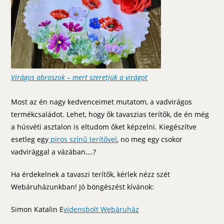
Virágos abroszok – mert szeretjük a virágot
Most az én nagy kedvenceimet mutatom, a vadvirágos
termékcsaládot. Lehet, hogy ők tavaszias terítők, de én még
a húsvéti asztalon is eltudom őket képzelni. Kiegészítve
esetleg egy
piros színű terítővel
, no meg egy csokor
vadvirággal a vázában….?
Ha érdekelnek a tavaszi terítők, kérlek nézz szét
Webáruházunkban! Jó böngészést kívánok:
Simon Katalin E
vidensbolt Webáruház