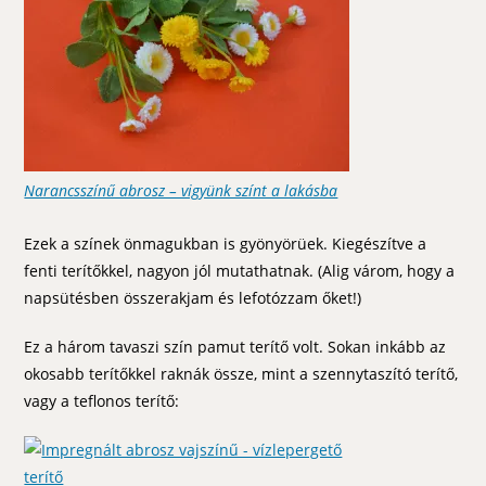
Narancsszínű abrosz – vigyünk színt a lakásba
Ezek a színek önmagukban is gyönyörüek. Kiegészítve a
fenti terítőkkel, nagyon jól mutathatnak. (Alig várom, hogy a
napsütésben összerakjam és lefotózzam őket!)
Ez a három tavaszi szín pamut terítő volt. Sokan inkább az
okosabb terítőkkel raknák össze, mint a szennytaszító terítő,
vagy a teflonos terítő: