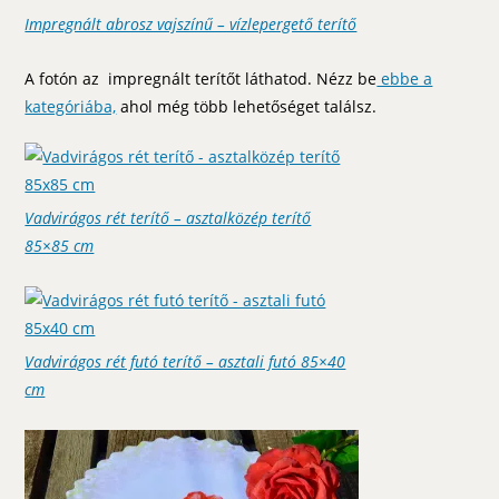
Impregnált abrosz vajszínű – vízlepergető terítő
A fotón az impregnált terítőt láthatod. Nézz be
ebbe a
kategóriába,
ahol még több lehetőséget találsz.
Vadvirágos rét terítő – asztalközép terítő
85×85 cm
Vadvirágos rét futó terítő – asztali futó 85×40
cm