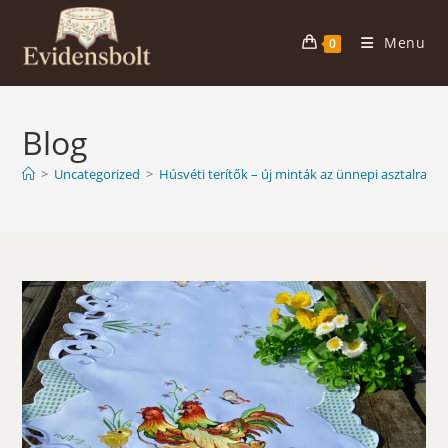
Skip
to
Menu
0
content
Blog
>
Uncategorized
>
Húsvéti terítők – új minták az ünnepi asztalra