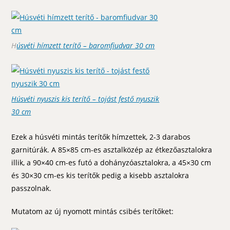
H
úsvéti hímzett terítő – baromfiudvar 30 cm
Húsvéti nyuszis kis terítő – tojást festő nyuszik
30 cm
Ezek a húsvéti mintás terítők hímzettek, 2-3 darabos
garnitúrák. A 85×85 cm-es asztalközép az étkezőasztalokra
illik, a 90×40 cm-es futó a dohányzóasztalokra, a 45×30 cm
és 30×30 cm-es kis terítők pedig a kisebb asztalokra
passzolnak.
Mutatom az új nyomott mintás csibés terítőket: