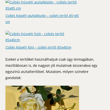
Csibés húsvéti asztalközép – csibés terítő 85×85
cm
Csibés húsvéti futó – csibés terítő 85x40cm
Ezeket a terítőket használhatjuk csak úgy önmagában,
mezítlábosan is, de nagyon jól mutatnak összerakva egy
egyszínű asztalterítővel. Mutatom, milyen színekre
gondolok: