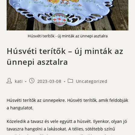
Húsvéti terítők - új minták az ünnepi asztalra
Húsvéti terítők – új minták az
ünnepi asztalra
Post
Post
Post
kati
2023-03-08
Uncategorized
author:
published:
category:
Húsvéti terítők az ünnepekre. Húsvéti terítők, amik feldobják
a hangulatot.
Közeledik a tavasz és vele együtt a húsvét. Ilyenkor, olyan jó
tavaszra hangolni a lakásokat. A télies, sötétebb színű