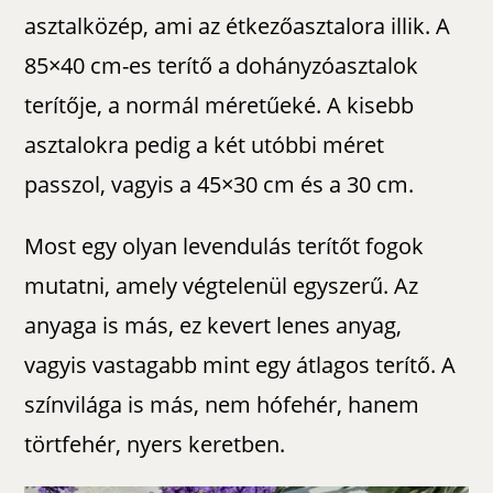
asztalközép, ami az étkezőasztalora illik. A
85×40 cm-es terítő a dohányzóasztalok
terítője, a normál méretűeké. A kisebb
asztalokra pedig a két utóbbi méret
passzol, vagyis a 45×30 cm és a 30 cm.
Most egy olyan levendulás terítőt fogok
mutatni, amely végtelenül egyszerű. Az
anyaga is más, ez kevert lenes anyag,
vagyis vastagabb mint egy átlagos terítő. A
színvilága is más, nem hófehér, hanem
törtfehér, nyers keretben.