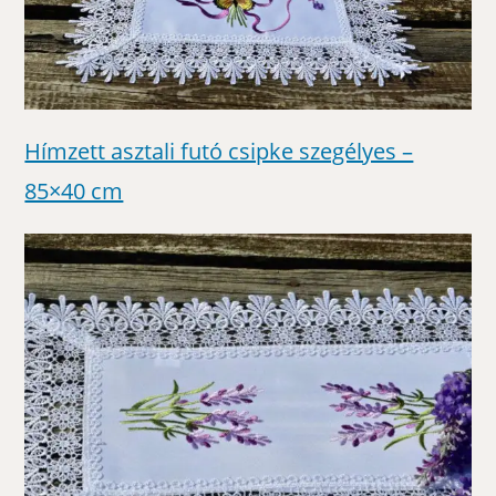
Hímzett asztali futó csipke szegélyes –
85×40 cm