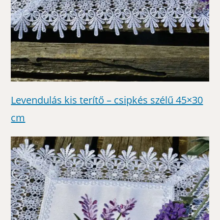
Levendulás kis terítő – csipkés szélű 45×30
cm