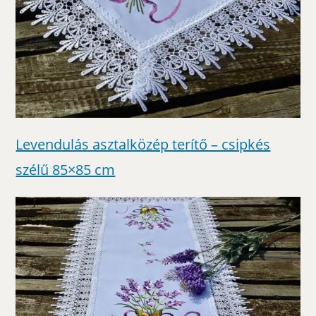
Levendulás asztalközép terítő – csipkés
szélű 85×85 cm