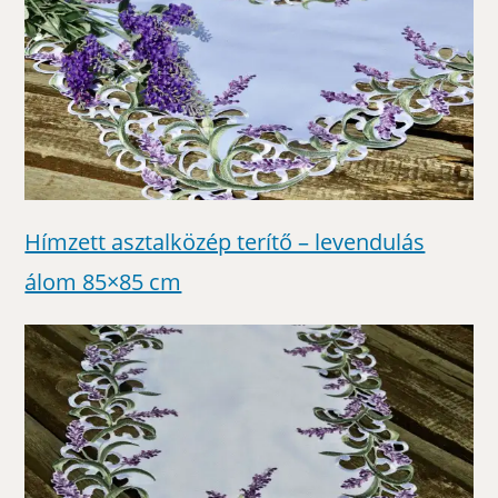
Hímzett asztalközép terítő – levendulás
álom 85×85 cm