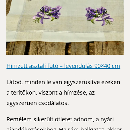
Hímzett asztali futó – levendulás 90×40 cm
Látod, minden le van egyszerüsítve ezeken
a terítőkön, viszont a hímzése, az
egyszerűen csodálatos.
Remélem sikerült ötletet adnom, a nyári
ajándékozásokhoz. Ha rám hallgatsz, akkor