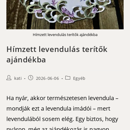
Hímzett levendulás terítők ajándékba
Hímzett levendulás terítők
ajándékba
Post
Post
Post
kati
2026-06-06
Egyéb
author:
published:
category:
Ha nyár, akkor természetesen levendula –
mondják ezt a levendula imádói – mert
levendulából sosem elég. Egy biztos, hogy
nyáron, még az ajándékozás is nagyon