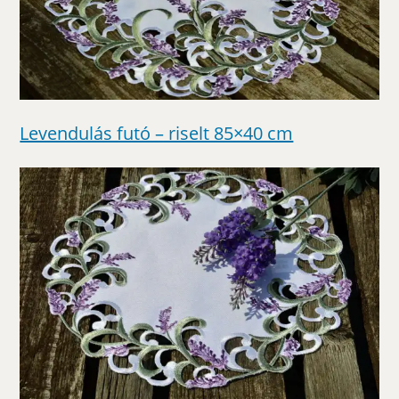
Levendulás futó – riselt 85×40 cm