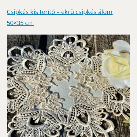
Csipkés kis terítő – ekrü csipkés álom
50×35 cm