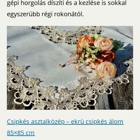
gépi horgolás díszíti és a kezlése is sokkal
egyszerübb régi rokonától.
Csipkés asztalközép – ekrü csipkés álom
85×85 cm