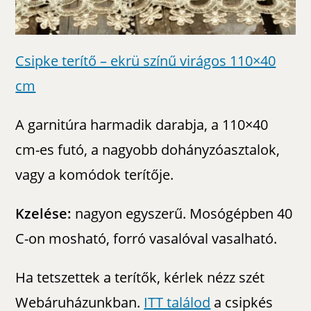
Csipke terítő – ekrü színű virágos 110×40
cm
A garnitúra harmadik darabja, a 110×40
cm-es futó, a nagyobb dohányzóasztalok,
vagy a komódok terítője.
Kzelése:
nagyon egyszerű. Mosógépben 40
C-on mosható, forró vasalóval vasalható.
Ha tetszettek a terítők, kérlek nézz szét
Webáruházunkban.
ITT találod
a csipkés