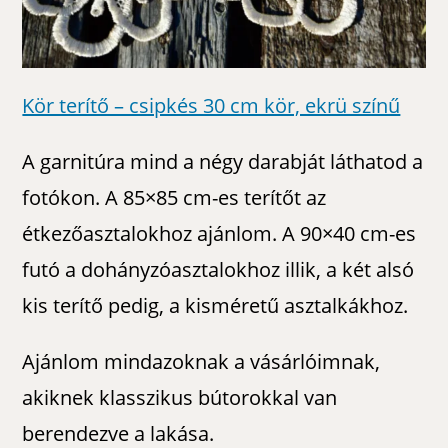
Kör terítő – csipkés 30 cm kör, ekrü színű
A garnitúra mind a négy darabját láthatod a
fotókon. A 85×85 cm-es terítőt az
étkezőasztalokhoz ajánlom. A 90×40 cm-es
futó a dohányzóasztalokhoz illik, a két alsó
kis terítő pedig, a kisméretű asztalkákhoz.
Ajánlom mindazoknak a vásárlóimnak,
akiknek klasszikus bútorokkal van
berendezve a lakása.