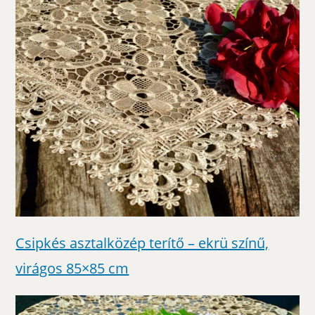
Csipkés asztalközép terítő – ekrü színű,
virágos 85×85 cm