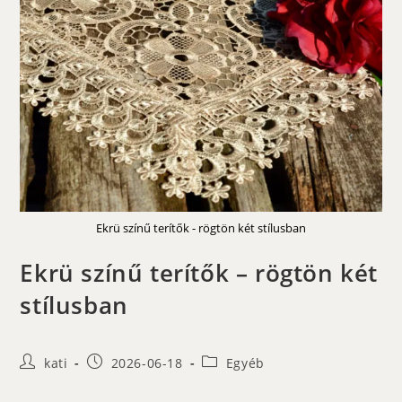
Ekrü színű terítők - rögtön két stílusban
Ekrü színű terítők – rögtön két
stílusban
Post
Post
Post
kati
2026-06-18
Egyéb
author:
published:
category: