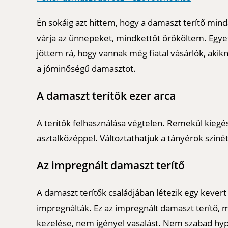
Én sokáig azt hittem, hogy a damaszt terítő min
várja az ünnepeket, mindkettőt örököltem. Egy
jöttem rá, hogy vannak még fiatal vásárlók, akikn
a jóminőségű damasztot.
A damaszt terítők ezer arca
A terítők felhasználása végtelen. Remekül kiegés
asztalközéppel. Változtathatjuk a tányérok színét
Az impregnált damaszt terítő
A damaszt terítők családjában létezik egy kevert 
impregnálták. Ez az impregnált damaszt terítő, 
kezelése, nem igényel vasalást. Nem szabad hy