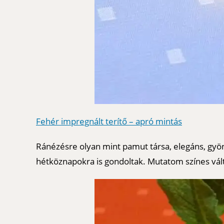
Fehér impregnált terítő – apró mintás
Ránézésre olyan mint pamut társa, elegáns, gyön
hétköznapokra is gondoltak. Mutatom színes vált