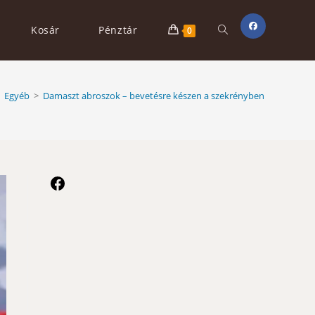
Toggle
Kosár
Pénztár
0
website
Egyéb
>
Damaszt abroszok – bevetésre készen a szekrényben
search
Facebook