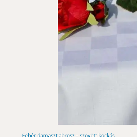
Fehér damaszt abrosz – szövött kockás