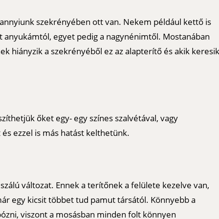
dannyiunk szekrényében ott van. Nekem például kettő is
et anyukámtól, egyet pedig a nagynénimtől. Mostanában
ek hiányzik a szekrényéből ez az alapterítő és akik keresi
zíthetjük őket egy- egy színes szalvétával, vagy
 és ezzel is más hatást kelthetünk.
szálú változat. Ennek a terítőnek a felülete kezelve van,
már egy kicsit többet tud pamut társától. Könnyebb a
pózni, viszont a mosásban minden folt könnyen