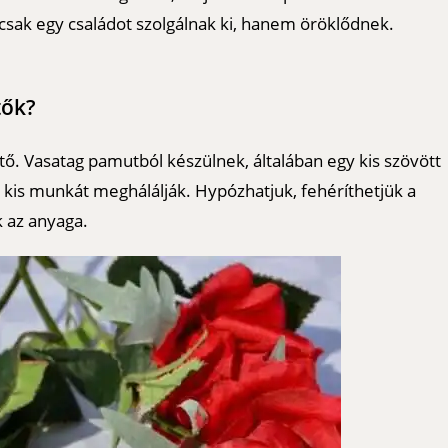
 csak egy családot szolgálnak ki, hanem öröklődnek.
tők?
. Vasatag pamutból készülnek, általában egy kis szövött
 a kis munkát meghálálják. Hypózhatjuk, fehéríthetjük a
k az anyaga.