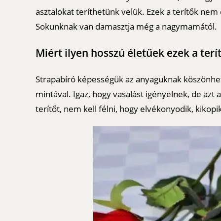
asztalokat teríthetünk velük. Ezek a terítők nem
Sokunknak van damasztja még a nagymamától.
Miért ilyen hosszú életűek ezek a terí
Strapabíró képességük az anyaguknak köszönhető
mintával. Igaz, hogy vasalást igényelnek, de azt
terítőt, nem kell félni, hogy elvékonyodik, kikopi