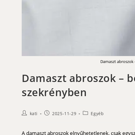
Damaszt abroszok -
Damaszt abroszok – b
szekrényben
Post
Post
Post
kati
2025-11-29
Egyéb
author:
published:
category:
A damaszt abroszok elnyűhetetlenek, csak egysz