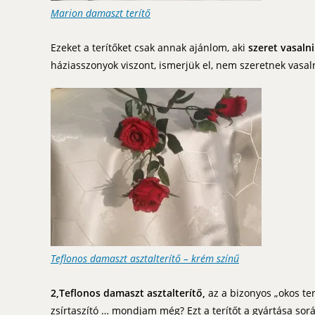
Marion damaszt terítő
Ezeket a terítőket csak annak ajánlom, aki
szeret vasalni
háziasszonyok viszont, ismerjük el, nem szeretnek vasal
Teflonos damaszt asztalterítő – krém színű
2,Teflonos damaszt asztalterítő,
az a bizonyos „okos ter
zsírtaszító … mondjam még? Ezt a terítőt a gyártása sorá