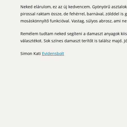
Neked elárulom, ez az új kedvencem. Gyönyörű asztalokat
pirossal raktam össze, de fehérrel, barnával, zölddel 
mosáskönnyítő funkcióval. Vastag, súlyos abrosz, ami ne
Remélem tudtam neked segíteni a damaszt anyagok kiis
választékot. Sok színes damaszt terítőt is találsz majd. 
Simon Kati
Evidensbolt