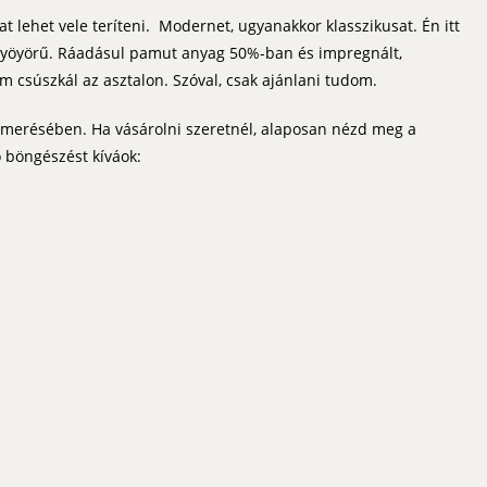
 lehet vele teríteni. Modernet, ugyanakkor klasszikusat. Én itt
is gyöyörű. Ráadásul pamut anyag 50%-ban és impregnált,
m csúszkál az asztalon. Szóval, csak ajánlani tudom.
merésében. Ha vásárolni szeretnél, alaposan nézd meg a
Jó böngészést kíváok: