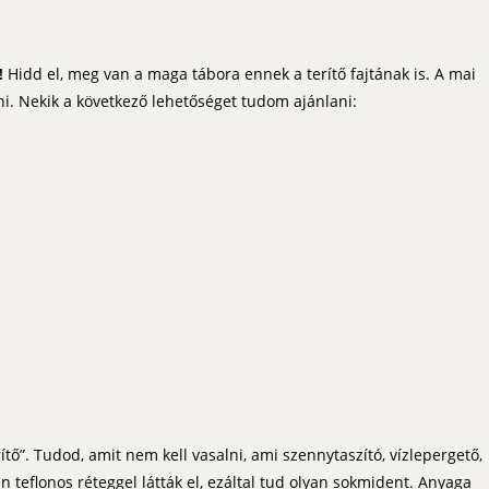
!
Hidd el, meg van a maga tábora ennek a terítő fajtának is. A mai
ni. Nekik a következő lehetőséget tudom ajánlani:
ítő”. Tudod, amit nem kell vasalni, ami szennytaszító, vízlepergető,
n teflonos réteggel látták el, ezáltal tud olyan sokmident. Anyaga