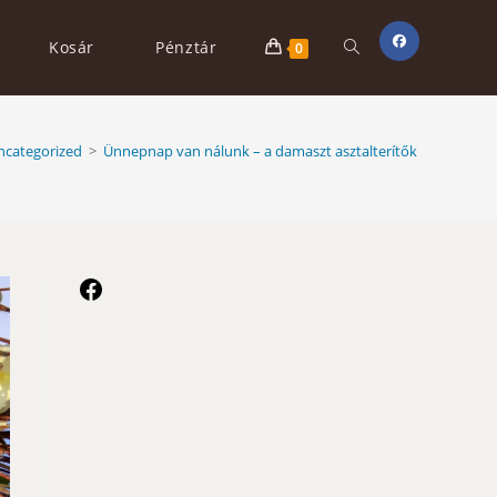
Toggle
Kosár
Pénztár
0
website
ncategorized
>
Ünnepnap van nálunk – a damaszt asztalterítők
search
Facebook