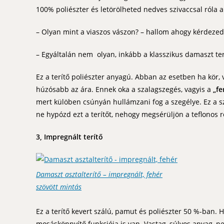
100% poliészter és letörölheted nedves szivaccsal róla 
– Olyan mint a viaszos vászon? – hallom ahogy kérdezed
– Egyáltalán nem olyan, inkább a klasszikus damaszt te
Ez a terítő poliészter anyagú. Abban az esetben ha kör, v
húzósabb az ára. Ennek oka a szalagszegés, vagyis a
„f
mert külöben csúnyán hullámzani fog a szegélye. Ez a s
ne hypózd ezt a terítőt, nehogy megsérüljön a teflonos r
3, Impregnált terítő
Damaszt asztalterítő – impregnált, fehér
szövött mintás
Ez a terítő kevert szálú, pamut és poliészter 50 %-ban. H
mosáskönnyítő funkciója is van. Vastag, súlyos anyag, n