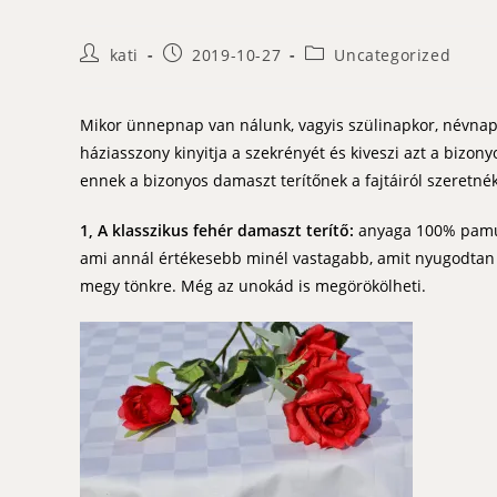
Post
Post
Post
kati
2019-10-27
Uncategorized
author:
published:
category:
Mikor ünnepnap van nálunk, vagyis szülinapkor, névnapk
háziasszony kinyitja a szekrényét és kiveszi azt a bizon
ennek a bizonyos damaszt terítőnek a fajtáiról szeretnék
1, A klasszikus fehér damaszt terítő:
anyaga 100% pamut,
ami annál értékesebb minél vastagabb, amit nyugodtan h
megy tönkre. Még az unokád is megörökölheti.