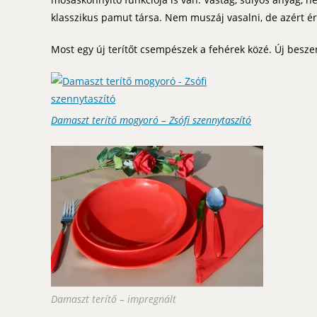
klasszikus pamut társa. Nem muszáj vasalni, de azért é
Most egy új terítőt csempészek a fehérek közé. Új besz
Damaszt terítő mogyoró – Zsófi szennytaszító
Damaszt terítő – impregnált