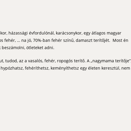
or, házassági évfordulónál, karácsonykor, egy átlagos magyar
yos fehér, … na jó, 70%-ban fehér színű, damaszt terítőjét. Most én
 beszámolni, ötleteket adni.
 tudod, az a vasalós, fehér, ropogós terítő. A „nagymama terítője”
ypózhatsz, fehéríthetsz, keményíthetsz egy életen keresztül, nem