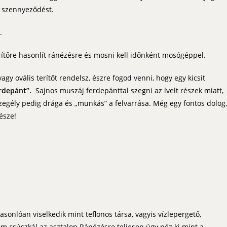
a szennyeződést.
.
rítőre hasonlít ránézésre és mosni kell időnként mosógéppel.
agy ovális terítőt rendelsz, észre fogod venni, hogy egy kicsit
erdepánt”.
Sajnos muszáj ferdepánttal szegni az ívelt részek miatt,
zegély pedig drága és „munkás” a felvarrása. Még egy fontos dolog,
észe!
asonlóan viselkedik mint teflonos társa, vagyis vízlepergető,
em csúszkál az asztalon.Ránézésre teljesen úgy néz ki mint a