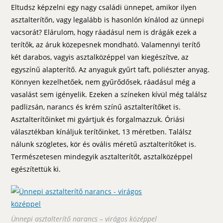
Eltudsz képzelni egy nagy családi ünnepet, amikor ilyen
asztalterítőn, vagy legalább is hasonlón kínálod az ünnepi
vacsorát? Elárulom, hogy ráadásul nem is drágák ezek a
terítők, az áruk közepesnek mondható. Valamennyi terítő
két darabos, vagyis asztalközéppel van kiegészítve, az
egyszínű alapterítő. Az anyaguk gyűrt taft, poliészter anyag.
Könnyen kezelhetőek, nem gyűrődősek, ráadásul még a
vasalást sem igényelik. Ezeken a színeken kívül még találsz
padlizsán, narancs és krém színű asztalterítőket is.
Asztalterítőinket mi gyártjuk és forgalmazzuk. Óriási
választékban kínáljuk terítőinket, 13 méretben. Találsz
nálunk szögletes, kör és ovális méretű asztalterítőket is.
Természetesen mindegyik asztalterítőt, asztalközéppel
egészítettük ki.
Ünnepi asztalterítő narancs – virágos középpel