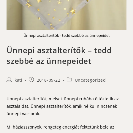
Ünnepi asztalterítők - tedd szebbé az ünnepeidet
Ünnepi asztalterítők – tedd
szebbé az ünnepeidet
Post
Post
Post
kati
2018-09-22
Uncategorized
author:
published:
category:
Ünnepi asztalterítők, melyek ünnepi ruhába öltöztetik az
asztalaidat. Ünnepi asztalterítők, amik nélkül nincsenek
ünnepi vacsorák.
Mi háziasszonyok, rengeteg energiát fektetünk bele az