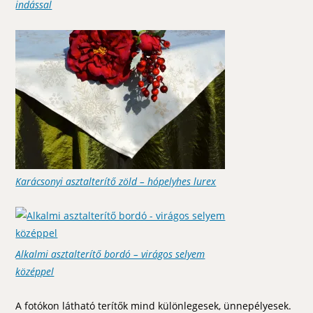
indással
Karácsonyi asztalterítő zöld – hópelyhes lurex
Alkalmi asztalterítő bordó – virágos selyem
középpel
A fotókon látható terítők mind különlegesek, ünnepélyesek.