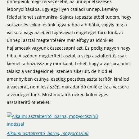
ünnepeink megszervezésébe, az ünnepi étkezések
lebonyolításába. Egy-egy ilyen családi ünnep, kemény
feladat lehet számunkra. Sajnos tapasztalatból tudom, hogy
sokszor és sokan esünk ugyanabba a hibába, vagyis míg a
vacsora vagy az ebéd fogásaival rengeteget törődünk, az
ünnepi asztal megterítésére már elfogy az időnk és
hajlamosak vagyunk összecsapni azt. Ez pedig nagyon nagy
hiba. A szépen megterített asztal, a szép asztalterítő, csak
kiemeli a háziasszony munkáját. Lehet, hogy a vacsora amit
tálalsz a vendégeidnek istenien sikerült, de hidd el
amennyiben csúnya, esetleg pecsétes asztalterítőn kínálod
a vacsorát, nem lesz szép, maradandó emléke ez a vacsora
a vendégeidnek. Most mutatok neked különleges
asztalterítő ötleteket:
Alkalmi asztalterítő -barna, mogyorószínű