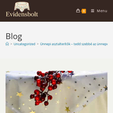
Skip
to
Menu
0
content
Blog
>
Uncategorized
>
Ünnepi asztalterítők – tedd szebbé az ünnepeide