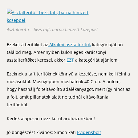
Asztalterítő – bézs taft, barna hímzett középpel
Ezeket a terítőket az
Alkalmi asztalterítők
kategóriájában
találod meg. Amennyiben különleges karácsonyi
asztalterítőket keresel, akkor
EZT
a kategóriát ajánlom.
Ezeknek a taft terítőknek könnyű a kezelése, nem kell félni a
mosásuktól. Mosógépben moshatóak 40 C-on. Ajánlom,
hogy használj folteltávolító adalékanyagot, mert így nincs az
a folt, amit pillanatok alatt ne tudnál eltávolítania
terítődből.
Kérlek alaposan nézz körül áruházunkban!
Jó böngészést kívánok: Simon kati
Evidensbolt