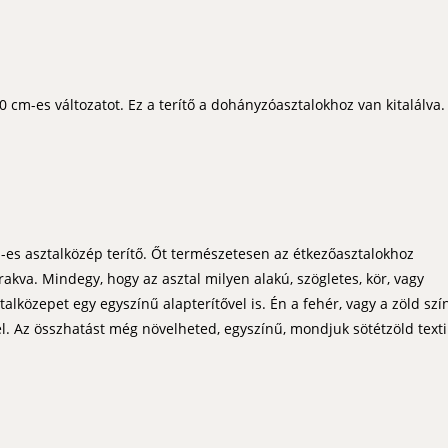
 cm-es változatot. Ez a terítő a dohányzóasztalokhoz van kitalálva.
-es asztalközép terítő. Őt természetesen az étkezőasztalokhoz
akva. Mindegy, hogy az asztal milyen alakú, szögletes, kör, vagy
sztalközepet egy egyszínű alapterítővel is. Én a fehér, vagy a zöld szí
el. Az összhatást még növelheted, egyszínű, mondjuk sötétzöld texti