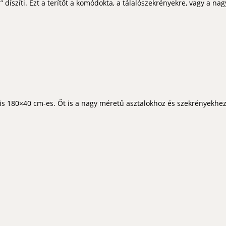
díszíti. Ezt a terítőt a komódokta, a tálalószekrényekre, vagy a nag
yis 180×40 cm-es. Őt is a nagy méretű asztalokhoz és szekrényekhe