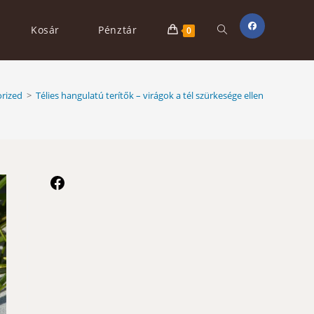
Toggle
Kosár
Pénztár
0
website
rized
>
Télies hangulatú terítők – virágok a tél szürkesége ellen
search
Facebook