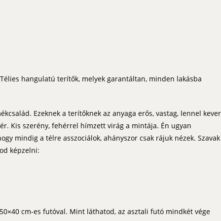
 Télies hangulatú terítők, melyek garantáltan, minden lakásba
mékcsalád. Ezeknek a terítőknek az anyaga erős, vastag, lennel kever
r. Kis szerény, fehérrel hímzett virág a mintája. Én ugyan
hogy mindig a télre asszociálok, ahányszor csak rájuk nézek. Szavak
dod képzelni:
50×40 cm-es futóval. Mint láthatod, az asztali futó mindkét vége