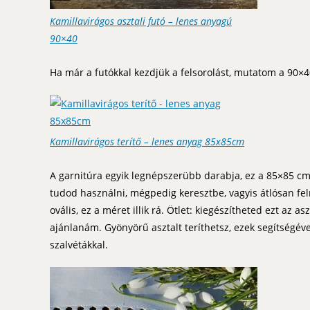
Kamillavirágos asztali futó – lenes anyagú
90×40
Ha már a futókkal kezdjük a felsorolást, mutatom a 90×40
Kamillavirágos terítő – lenes anyag 85x85cm
A garnitúra egyik legnépszerübb darabja, ez a 85×85 cm
tudod használni, mégpedig keresztbe, vagyis átlósan felr
ovális, ez a méret illik rá. Ötlet: kiegészítheted ezt az a
ajánlanám. Gyönyörű asztalt teríthetsz, ezek segítségév
szalvétákkal.