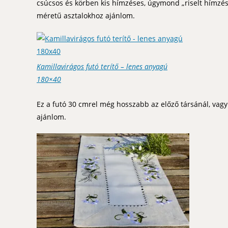
csúcsos és körben kis hímzéses, úgymond „riselt hímzés” 
méretű asztalokhoz ajánlom.
Kamillavirágos futó terítő – lenes anyagú
180×40
Ez a futó 30 cmrel még hosszabb az előző társánál, vag
ajánlom.