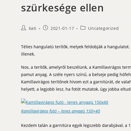
szürkesége ellen
Post
Post
Post
kati
2021-01-17
Uncategorized
author:
published:
category:
Télies hangulatú terítők, melyek feldobják a hangulatot.
illenek.
Nos, a terítők, amelyről beszélünk, a Kamillavirágos ter
pamut anyag. A széle nyers színű, a belseje pedig hófehé
Kamillavirágos terítőnek hívom ezt a garnitúrát, de vala
helyett, a legjobb lesz, ha fotót mutatok, úgy jobba eltu
Kamillavirágos futó – lenes anyagú 150×40
Kezdem talán a garnitúra egyik legszebb darabjával, a 1