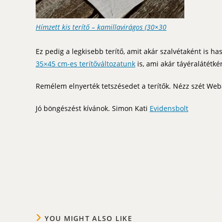
Hímzett kis terítő – kamillavirágos (30×30
Ez pedig a legkisebb terítő, amit akár szalvétaként is ha
35×45 cm-es terítőváltozatunk
is, ami akár táyéralátétkén
Remélem elnyerték tetszésedet a terítők. Nézz szét We
Jó böngészést kívánok. Simon Kati
Evidensbolt
YOU MIGHT ALSO LIKE