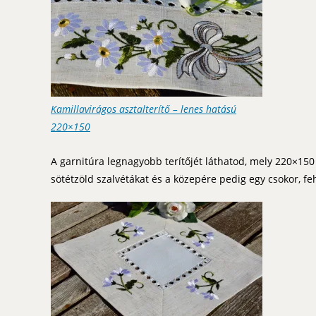
Kamillavirágos asztalterítő – lenes hatású
220×150
A garnitúra legnagyobb terítőjét láthatod, mely 220×15
sötétzöld szalvétákat és a közepére pedig egy csokor, feh