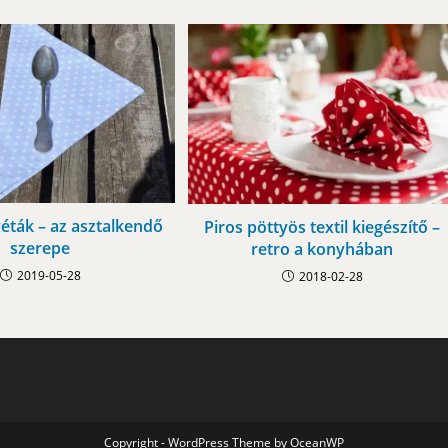
véták – az asztalkendő
Piros pöttyös textil kiegészítő –
szerepe
retro a konyhában
2019-05-28
2018-02-28
Copyright - WordPress Theme by OceanWP