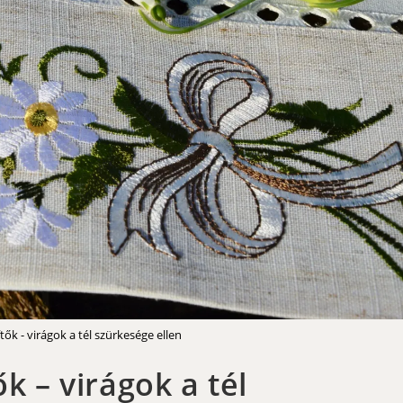
tők - virágok a tél szürkesége ellen
k – virágok a tél