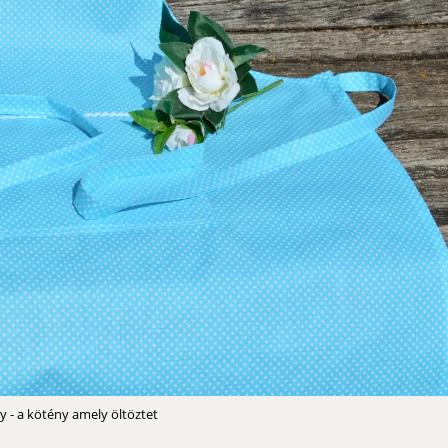
y - a kötény amely öltöztet