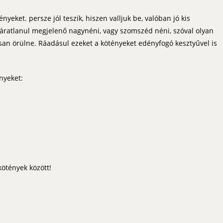
eket. persze jól teszik, hiszen valljuk be, valóban jó kis
váratlanul megjelenő nagynéni, vagy szomszéd néni, szóval olyan
osan örülne. Ráadásul ezeket a kötényeket edényfogó kesztyűvel is
nyeket:
ötények között!