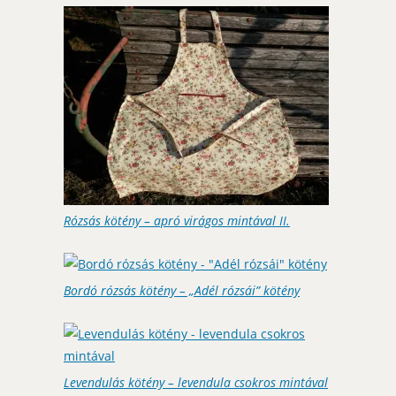
Rózsás kötény – apró virágos mintával II.
Bordó rózsás kötény – „Adél rózsái” kötény
Levendulás kötény – levendula csokros mintával