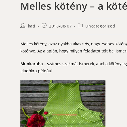
Melles kötény – a köt
Post
Post
Post
kati
2018-08-07
Uncategorized
author:
published:
category:
Melles kötény, azaz nyakba akasztós, nagy zsebes kötén
köténye. Az alapján, hogy milyen feladatot tölt be, isme
Munkaruha
– számos szakmát ismerek, ahol a kötény egy
eladókra például.