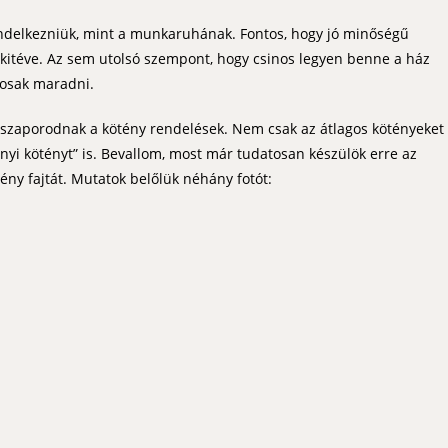
endelkezniük, mint a munkaruhának. Fontos, hogy jó minőségű
sz kitéve. Az sem utolsó szempont, hogy csinos legyen benne a ház
nosak maradni.
aporodnak a kötény rendelések. Nem csak az átlagos kötényeket
yi kötényt” is. Bevallom, most már tudatosan készülök erre az
ény fajtát. Mutatok belőlük néhány fotót: