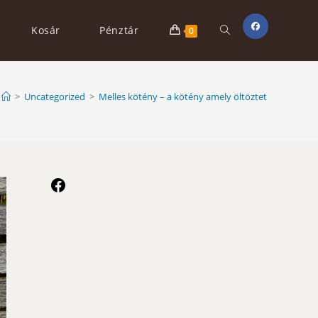
Toggle
Kosár
Pénztár
0
website
>
Uncategorized
>
Melles kötény – a kötény amely öltöztet
search
Facebook