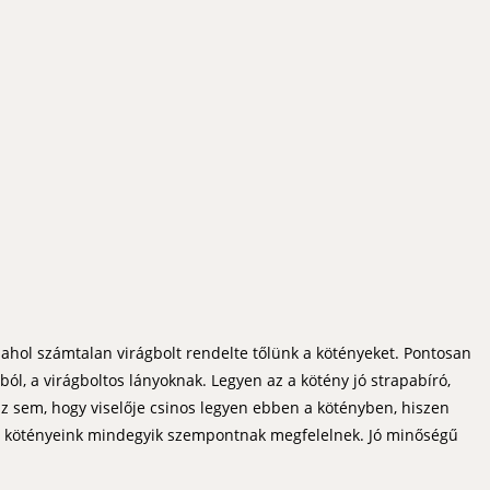
ahol számtalan virágbolt rendelte tőlünk a kötényeket. Pontosan
l, a virágboltos lányoknak. Legyen az a kötény jó strapabíró,
z sem, hogy viselője csinos legyen ebben a kötényben, hiszen
gy kötényeink mindegyik szempontnak megfelelnek. Jó minőségű