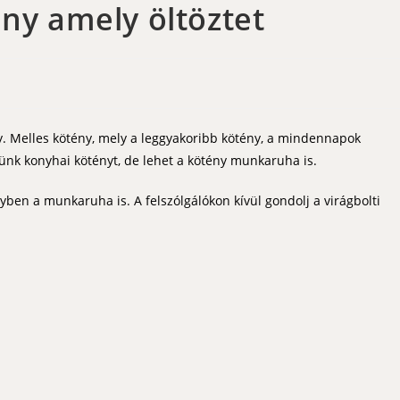
ény amely öltöztet
y. Melles kötény, mely a leggyakoribb kötény, a mindennapok
rünk konyhai kötényt, de lehet a kötény munkaruha is.
ben a munkaruha is. A felszólgálókon kívül gondolj a virágbolti