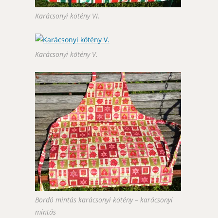
Karácsonyi kötény VI.
Karácsonyi kötény V.
Bordó mintás karácsonyi kötény – karácsonyi
mintás