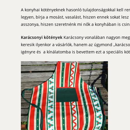
A konyhai kötényeknek hasonló tulajdonságokkal kell r
legyen, bírja a mosást, vasalást, hiszen ennek sokat le
asszonya, hiszen szeretnénk mi nők a konyhában is csi
Karácsonyi kötények
Karácsony vonalában nagyon megsz
keresik ilyenkor a vásárlók, hanem az úgymond „karácson
igényre és a kínálatomba is bevettem ezt a speciális köt