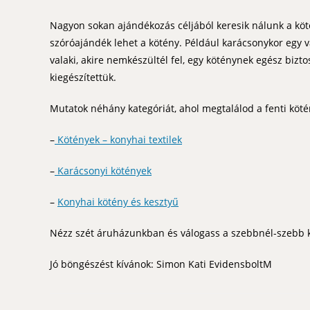
Nagyon sokan ajándékozás céljából keresik nálunk a kötény
szóróajándék lehet a kötény. Például karácsonykor egy 
valaki, akire nemkészültél fel, egy köténynek egész bizt
kiegészítettük.
Mutatok néhány kategóriát, ahol megtalálod a fenti köté
–
Kötények – konyhai textilek
–
Karácsonyi kötények
–
Konyhai kötény és kesztyű
Nézz szét áruházunkban és válogass a szebbnél-szebb k
Jó böngészést kívánok: Simon Kati EvidensboltM