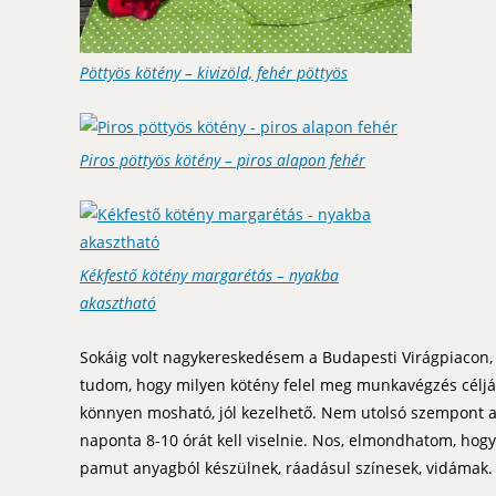
Pöttyös kötény – kivizöld, fehér pöttyös
Piros pöttyös kötény – piros alapon fehér
Kékfestő kötény margarétás – nyakba
akasztható
Sokáig volt nagykereskedésem a Budapesti Virágpiacon, 
tudom, hogy milyen kötény felel meg munkavégzés céljábó
könnyen mosható, jól kezelhető. Nem utolsó szempont a
naponta 8-10 órát kell viselnie. Nos, elmondhatom, ho
pamut anyagból készülnek, ráadásul színesek, vidámak.