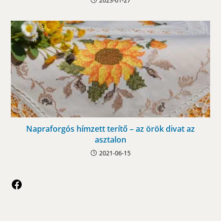
2023-01-27
Napraforgós hímzett terítő – az örök divat az
asztalon
2021-06-15
Facebook