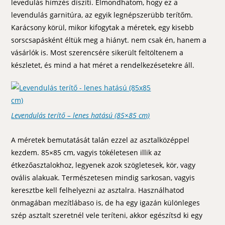
levedulás hímzés díszíti. Elmondhatom, hogy ez a
levendulás garnitúra, az egyik legnépszerübb terítőm.
Karácsony körül, mikor kifogytak a méretek, egy kisebb
sorscsapásként éltük meg a hiányt. nem csak én, hanem a
vásárlók is. Most szerencsére sikerült feltöltenem a
készletet, és mind a hat méret a rendelkezésetekre áll.
Levendulás terítő – lenes hatású (85×85 cm)
A méretek bemutatását talán ezzel az asztalközéppel
kezdem. 85×85 cm, vagyis tökéletesen illik az
étkezőasztalokhoz, legyenek azok szögletesek, kör, vagy
ovális alakuak. Természetesen mindig sarkosan, vagyis
keresztbe kell felhelyezni az asztalra. Használhatod
önmagában mezítlábaso is, de ha egy igazán különleges
szép asztalt szeretnél vele teríteni, akkor egészítsd ki egy