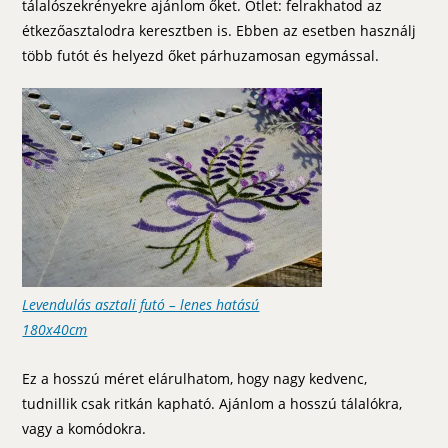
tálalószekrényekre ajánlom őket. Ötlet: felrakhatod az
étkezőasztalodra keresztben is. Ebben az esetben használj
több futót és helyezd őket párhuzamosan egymással.
Levendulás asztali futó – lenes hatású
180x40cm
Ez a hosszú méret elárulhatom, hogy nagy kedvenc,
tudnillik csak ritkán kapható. Ajánlom a hosszú tálalókra,
vagy a komódokra.