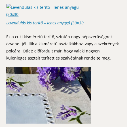
Levendulás kis terítő – lenes anyagú (30×30
Ez a cuki kisméretű terítő, szintén nagy népszerüségnek
örvend. Jól illik a kisméretű asztalkákhoz, vagy a szekrények
polcára. Ötlet: előfordult már, hogy valaki nagyon
különleges asztalt terített és szalvétának rendelte meg.