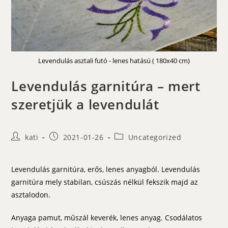
Levendulás asztali futó - lenes hatású ( 180x40 cm)
Levendulás garnitúra – mert
szeretjük a levendulát
Post
Post
Post
kati
2021-01-26
Uncategorized
author:
published:
category:
Levendulás garnitúra, erős, lenes anyagból. Levendulás
garnitúra mely stabilan, csúszás nélkül fekszik majd az
asztalodon.
Anyaga pamut, műszál keverék, lenes anyag. Csodálatos