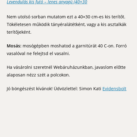
Levendulás kis futó – lenes anyagú (40×30
Nem utolsó sorban mutatom ezt a 40×30 cm-es kis terítőt.
Tökéletesen működik tányéralátétként, vagy a kis asztalkák
terítőjeként.
Mosás:
mosógépben moshatod a garnitúrát 40 C-on. Forró
vasalóval ne felejtsd el vasalni.
Ha vásárolni szeretnél Webáruházunkban, javaslom előtte
alaposan nézz szét a polcokon.
Jó böngészést kívánok! Üdvözlettel: Simon Kati
Evidensbolt