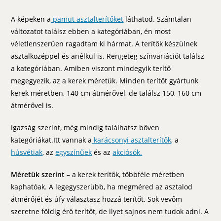
A képeken a
pamut asztalterítőket
láthatod. Számtalan
változatot találsz ebben a kategóriában, én most
véletlenszerüen ragadtam ki hármat. A terítők készülnek
asztalközéppel és anélkül is. Rengeteg színvariációt találsz
a kategóriában. Amiben viszont mindegyik terítő
megegyezik, az a kerek méretük. Minden terítőt gyártunk
kerek méretben, 140 cm átmérővel, de találsz 150, 160 cm
átmérővel is.
Igazság szerint, még mindig találhatsz bőven
kategóriákat.Itt vannak a
karácsonyi asztalterítők
, a
húsvétiak
, az
egyszínűek
és az
akciósók.
Méretük szerint
– a kerek terítők, többféle méretben
kaphatóak. A legegyszerübb, ha megméred az asztalod
átmérőjét és úfy választasz hozzá terítőt. Sok vevőm
szeretne földig érő terítőt, de ilyet sajnos nem tudok adni. A