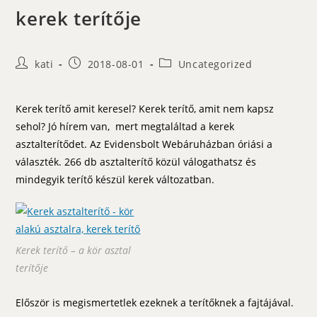
kerek terítője
Post
Post
Post
kati
2018-08-01
Uncategorized
author:
published:
category:
Kerek terítő amit keresel? Kerek terítő, amit nem kapsz
sehol? Jó hírem van, mert megtaláltad a kerek
asztalterítődet. Az Evidensbolt Webáruházban óriási a
választék. 266 db asztalterítő közül válogathatsz és
mindegyik terítő készül kerek változatban.
Kerek terítő – a kör asztal
terítője
Először is megismertetlek ezeknek a terítőknek a fajtájával.