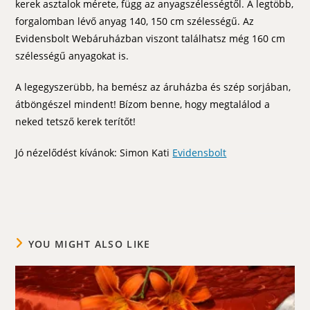
kerek asztalok mérete, függ az anyagszélességtől. A legtöbb,
forgalomban lévő anyag 140, 150 cm szélességű. Az
Evidensbolt Webáruházban viszont találhatsz még 160 cm
szélességű anyagokat is.
A legegyszerübb, ha bemész az áruházba és szép sorjában,
átböngészel mindent! Bízom benne, hogy megtalálod a
neked tetsző kerek terítőt!
Jó nézelődést kívánok: Simon Kati
Evidensbolt
YOU MIGHT ALSO LIKE