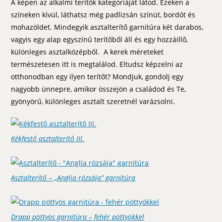
A képen az alkalmi terítők kategóriáját látod. Ezeken a
színeken kívül, láthatsz még padlizsán színüt, bordót és
mohazöldet. Mindegyik asztalterítő garnitúra két darabos,
vagyis egy alap egyszínű terítőből áll és egy hozzáillő,
különleges asztalközépből. A kerek méreteket
természetesen itt is megtalálod. Eltudsz képzelni az
otthonodban egy ilyen terítőt? Mondjuk, gondolj egy
nagyobb ünnepre, amikor összejön a családod és Te,
gyönyörű, különleges asztalt szeretnél varázsolni.
Kékfestő asztalterítő III.
Asztalterítő – „Anglia rózsája” garnitúra
Drapp pöttyös garnitúra – fehér pöttyökkel