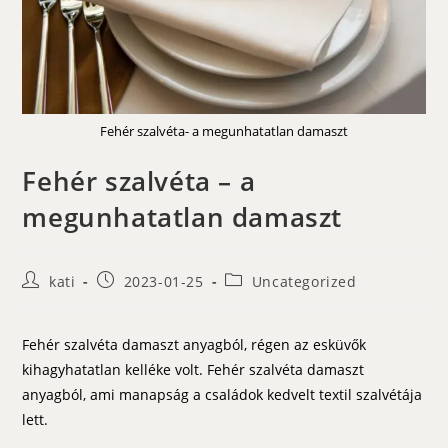
Fehér szalvéta- a megunhatatlan damaszt
Fehér szalvéta – a
megunhatatlan damaszt
Post
Post
Post
kati
2023-01-25
Uncategorized
author:
published:
category:
Fehér szalvéta damaszt anyagból, régen az esküvők
kihagyhatatlan kelléke volt. Fehér szalvéta damaszt
anyagból, ami manapság a családok kedvelt textil szalvétája
lett.