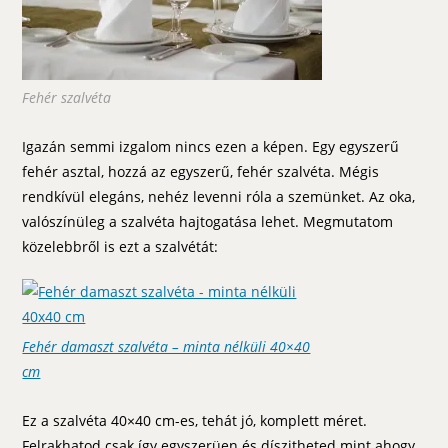
Fehér szalvéta
Igazán semmi izgalom nincs ezen a képen. Egy egyszerű
fehér asztal, hozzá az egyszerű, fehér szalvéta. Mégis
rendkívül elegáns, nehéz levenni róla a szemünket. Az oka,
valószínüleg a szalvéta hajtogatása lehet. Megmutatom
közelebbről is ezt a szalvétát:
Fehér damaszt szalvéta – minta nélküli 40×40
cm
Ez a szalvéta 40×40 cm-es, tehát jó, komplett méret.
Felrakhatod csak így egyszerüen és díszitheted mint ahogy