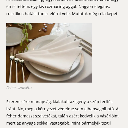
én is tettem, egy kis rozmaring ággal. Nagyon elegáns,
rusztikus hatást tudsz elérni vele. Mutatok még róla képet:
Fehér szalvéta
Szerencsére manapság, kialakult az igény a szép terítés
iránt. No, meg a környezet védelme sem elhanyagolható. A
fehér damaszt szalvétákat, talán azért kedvelik a vásárlóim,
mert az anyaga sokkal vastagabb, mint bármelyik textil