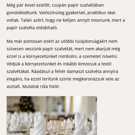
Még pár évvel ezelőtt, csupán papír szalvétában
gondolkodtunk. Valószínüleg gyakorlati, praktikus okai
voltak. Talán azért, hogy ne kelljen annyit mosnunk, mert a
papír szalvéta eldobható.
Ma már pontosan ezért az utóbbi tulajdonságáért nem
szívesen veszünk papír szalvétát, mert nem akarjuk még
ezzel is a környezetünket rombolni, a szemetet növelni.
Védjük a környezetünket és inkább kimossuk a textil
szalvétákat. Ráadásul a fehér damaszt szalvéta annyira
elegáns, ha ezzel terítünk szinte megkoronázzuk vele az
asztalt. Mutatok róla fotót: