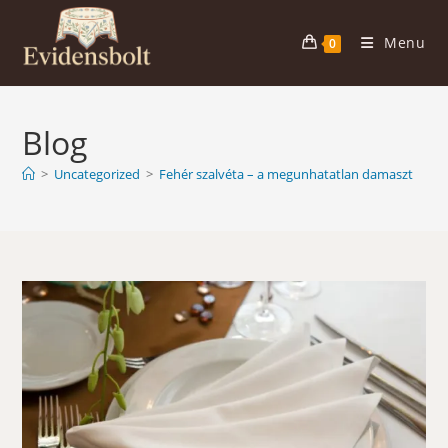
Skip
to
Menu
0
content
Blog
>
Uncategorized
>
Fehér szalvéta – a megunhatatlan damaszt