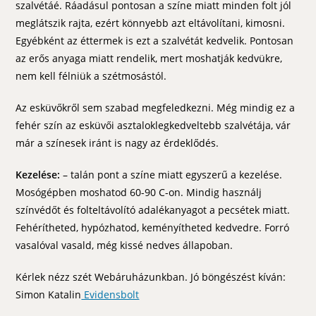
szalvétáé. Ráadásul pontosan a színe miatt minden folt jól
meglátszik rajta, ezért könnyebb azt eltávolítani, kimosni.
Egyébként az éttermek is ezt a szalvétát kedvelik. Pontosan
az erős anyaga miatt rendelik, mert moshatják kedvükre,
nem kell félniük a szétmosástól.
Az esküvőkről sem szabad megfeledkezni. Még mindig ez a
fehér szín az esküvői asztaloklegkedveltebb szalvétája, vár
már a színesek iránt is nagy az érdeklődés.
Kezelése:
– talán pont a színe miatt egyszerű a kezelése.
Mosógépben moshatod 60-90 C-on. Mindig használj
színvédőt és folteltávolító adalékanyagot a pecsétek miatt.
Fehérítheted, hypózhatod, keményítheted kedvedre. Forró
vasalóval vasald, még kissé nedves állapoban.
Kérlek nézz szét Webáruházunkban. Jó böngészést kíván:
Simon Katalin
Evidensbolt