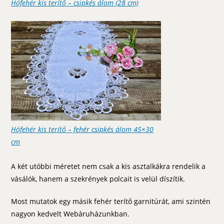
Hófehér kis terítő – csipkés álom (28 cm)
Hófehér kis terítő – fehér csipkés álom 45×30
cm
A két utóbbi méretet nem csak a kis asztalkákra rendelik a
vásálók, hanem a szekrények polcait is velül díszítik.
Most mutatok egy másik fehér terítő garnitúrát, ami szintén
nagyon kedvelt Webáruházunkban.