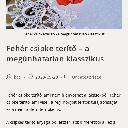
Fehér csipke terítő - a megúnhatatlan klasszikus
Fehér csipke terítő – a
megúnhatatlan klasszikus
Post
Post
Post
kati
2023-09-28
Uncategorized
author:
published:
category:
Fehér csipke terítő, ami nem hiányozhat a lakásokból. Fehér
csipke terítő, ami viseli a régi horgolt terítők tulajdonságát
és a mai modern terítőkét is.
A csipkés terítő anyaga poliészter. Több méretből áll ez a