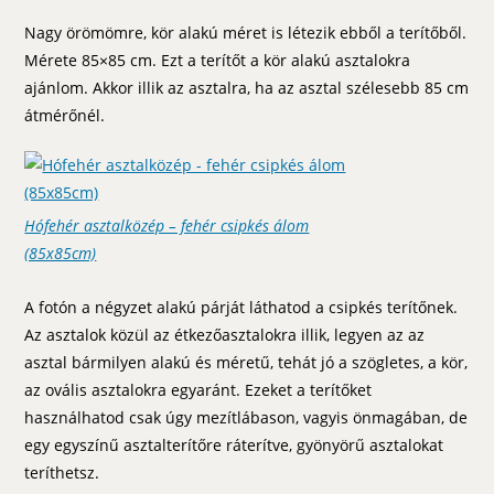
Nagy örömömre, kör alakú méret is létezik ebből a terítőből.
Mérete 85×85 cm. Ezt a terítőt a kör alakú asztalokra
ajánlom. Akkor illik az asztalra, ha az asztal szélesebb 85 cm
átmérőnél.
Hófehér asztalközép – fehér csipkés álom
(85x85cm)
A fotón a négyzet alakú párját láthatod a csipkés terítőnek.
Az asztalok közül az étkezőasztalokra illik, legyen az az
asztal bármilyen alakú és méretű, tehát jó a szögletes, a kör,
az ovális asztalokra egyaránt. Ezeket a terítőket
használhatod csak úgy mezítlábason, vagyis önmagában, de
egy egyszínű asztalterítőre ráterítve, gyönyörű asztalokat
teríthetsz.