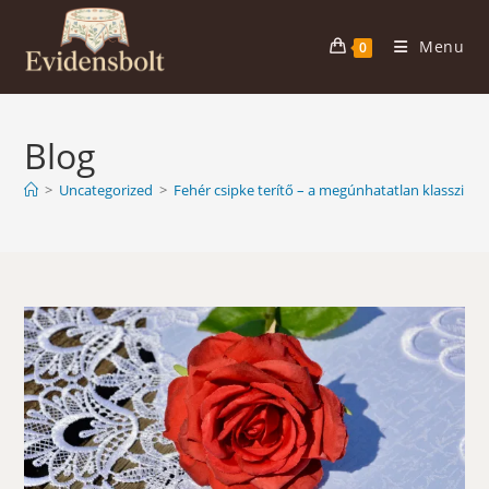
Skip
to
Menu
0
content
Blog
>
Uncategorized
>
Fehér csipke terítő – a megúnhatatlan klasszikus