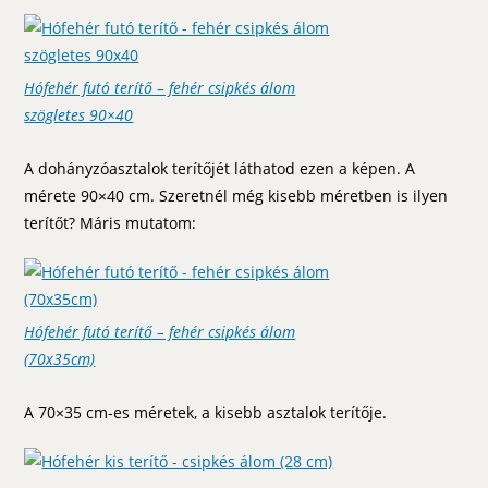
Hófehér futó terítő – fehér csipkés álom
szögletes 90×40
A dohányzóasztalok terítőjét láthatod ezen a képen. A
mérete 90×40 cm. Szeretnél még kisebb méretben is ilyen
terítőt? Máris mutatom:
Hófehér futó terítő – fehér csipkés álom
(70x35cm)
A 70×35 cm-es méretek, a kisebb asztalok terítője.