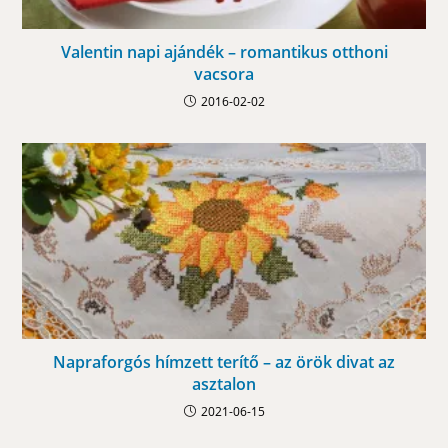
Valentin napi ajándék – romantikus otthoni
vacsora
2016-02-02
Napraforgós hímzett terítő – az örök divat az
asztalon
2021-06-15