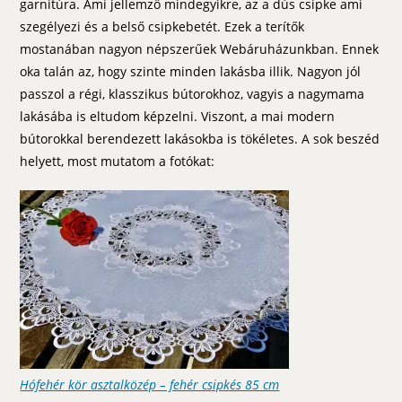
garnitúra. Ami jellemző mindegyikre, az a dús csipke ami
szegélyezi és a belső csipkebetét. Ezek a terítők
mostanában nagyon népszerűek Webáruházunkban. Ennek
oka talán az, hogy szinte minden lakásba illik. Nagyon jól
passzol a régi, klasszikus bútorokhoz, vagyis a nagymama
lakásába is eltudom képzelni. Viszont, a mai modern
bútorokkal berendezett lakásokba is tökéletes. A sok beszéd
helyett, most mutatom a fotókat:
Hófehér kör asztalközép – fehér csipkés 85 cm