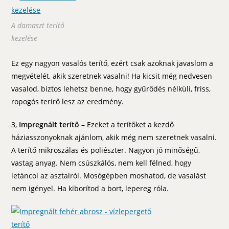
A damaszt terítő
kezelése
Ez egy nagyon vasalós terítő, ezért csak azoknak javaslom a
megvételét, akik szeretnek vasalni! Ha kicsit még nedvesen
vasalod, biztos lehetsz benne, hogy gyűrődés nélküli, friss,
ropogós terírő lesz az eredmény.
3,
Impregnált terítő
– Ezeket a terítőket a kezdő
háziasszonyoknak ajánlom, akik még nem szeretnek vasalni.
A terítő mikroszálas és poliészter. Nagyon jó minőségű,
vastag anyag. Nem csúszkálós, nem kell félned, hogy
letáncol az asztalról. Mosógépben moshatod, de vasalást
nem igényel. Ha kiborítod a bort, lepereg róla.