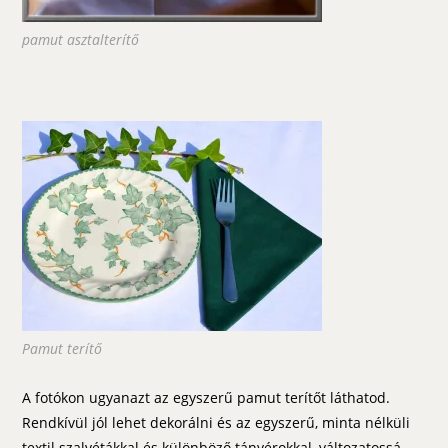
pamut asztalterítő
Pamut terítő
A fotókon ugyanazt az egyszerű pamut terítőt láthatod.
Rendkívül jól lehet dekorálni és az egyszerű, minta nélküli
textil szalvétákkal és különböző tányérokkal, változatossá