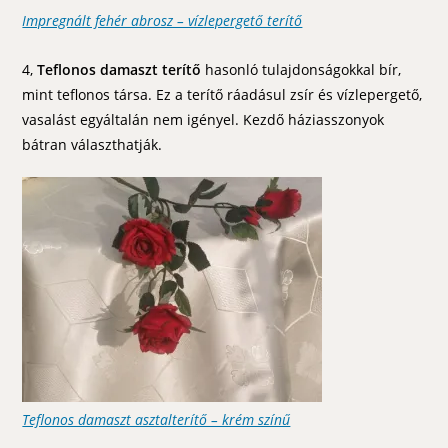
Impregnált fehér abrosz – vízlepergető terítő
4,
Teflonos damaszt terítő
hasonló tulajdonságokkal bír,
mint teflonos társa. Ez a terítő ráadásul zsír és vízlepergető,
vasalást egyáltalán nem igényel. Kezdő háziasszonyok
bátran választhatják.
Teflonos damaszt asztalterítő – krém színű