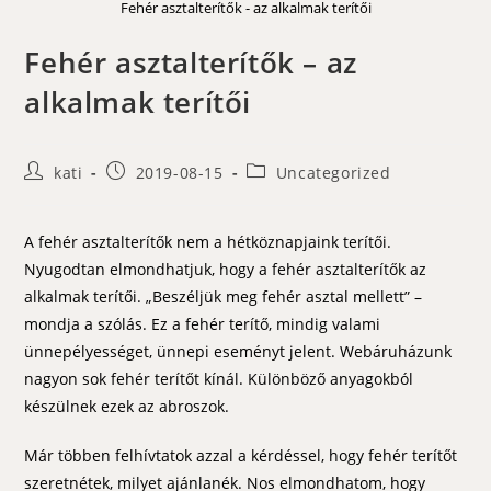
Fehér asztalterítők - az alkalmak terítői
Fehér asztalterítők – az
alkalmak terítői
Post
Post
Post
kati
2019-08-15
Uncategorized
author:
published:
category:
A fehér asztalterítők nem a hétköznapjaink terítői.
Nyugodtan elmondhatjuk, hogy a fehér asztalterítők az
alkalmak terítői. „Beszéljük meg fehér asztal mellett” –
mondja a szólás. Ez a fehér terítő, mindig valami
ünnepélyességet, ünnepi eseményt jelent. Webáruházunk
nagyon sok fehér terítőt kínál. Különböző anyagokból
készülnek ezek az abroszok.
Már többen felhívtatok azzal a kérdéssel, hogy fehér terítőt
szeretnétek, milyet ajánlanék. Nos elmondhatom, hogy