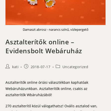
Damaszt abrosz - narancs színű, vízlepergető
Asztalterítők online –
Evidensbolt Webáruház
Post
Post
Post
kati
2018-07-17
Uncategorized
author:
published:
category:
Asztalterítők online óriási választékban kaphatóak
Webáruházunkban. Asztalterítők online, csakis az
asztalterítők Wbáruházából!
270 asztalterítő közül válogathatsz! Ovális asztalod van,