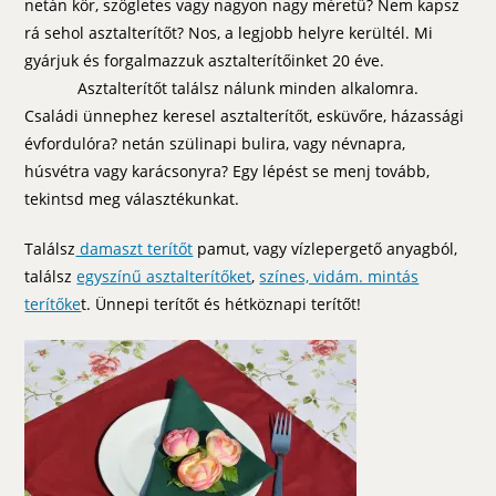
netán kör, szögletes vagy nagyon nagy méretű? Nem kapsz
rá sehol asztalterítőt? Nos, a legjobb helyre kerültél. Mi
gyárjuk és forgalmazzuk asztalterítőinket 20 éve.
Asztalterítőt találsz nálunk minden alkalomra.
Családi ünnephez keresel asztalterítőt, esküvőre, házassági
évfordulóra? netán szülinapi bulira, vagy névnapra,
húsvétra vagy karácsonyra? Egy lépést se menj tovább,
tekintsd meg választékunkat.
Találsz
damaszt terítőt
pamut, vagy vízlepergető anyagból,
találsz
egyszínű asztalterítőket
,
színes, vidám. mintás
terítőke
t. Ünnepi terítőt és hétköznapi terítőt!