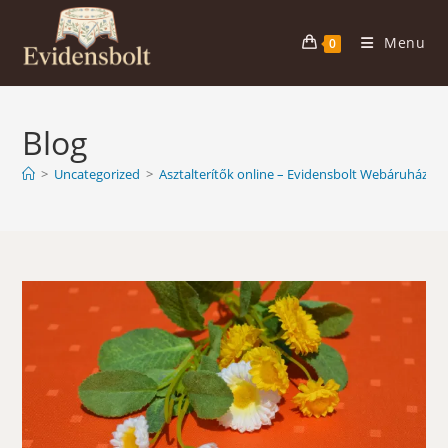
Skip
to
Menu
0
content
Blog
>
Uncategorized
>
Asztalterítők online – Evidensbolt Webáruház