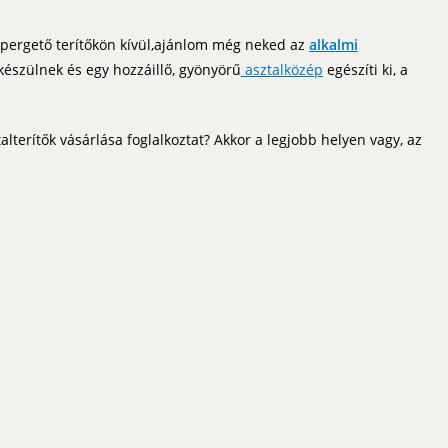
epergető terítőkön kívül,ajánlom még neked az
alkalmi
 készülnek és egy hozzáillő, gyönyörű
asztalközép
egészíti ki, a
talterítők vásárlása foglalkoztat? Akkor a legjobb helyen vagy, az