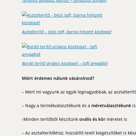
Teflonos damaszt abrosz – almazöld színben
Asztalterítő – bézs taft, barna hímzett középpel
Bordó terítő virágos középpel – taft anyagból
Miért érdemes nálunk vásárolnod?
– Mert mi vagyunk az egyik legnagyobbak, az asztalterít
– Nagy a termékválasztékunk és a
méretválasztékunk
is
-Minden terítőből készítünk
ovális és kör
méretet is
– Az asztalterítőkhöz, hozzáillő textil kiegészítőket is kés