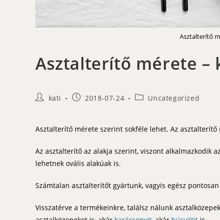
Asztalterítő m
Asztalterítő mérete – k
Post
Post
Post
kati
2018-07-24
Uncategorized
author:
published:
category:
Asztalterítő mérete szerint sokféle lehet. Az asztalterí
Az asztalterítő az alakja szerint, viszont alkalmazkodik a
lehetnek ovális alakúak is.
Számtalan asztalterítőt gyártunk, vagyis egész pontosan 
Visszatérve a termékeinkre, találsz nálunk asztalközepek
asztalközepeket is, akár
karácsonyit
, akár
húsvétit
is.