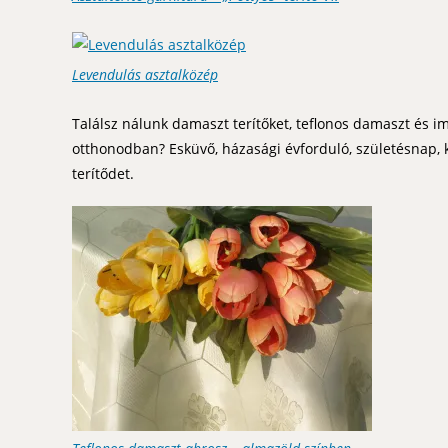
Levendulás asztalközép
Találsz nálunk damaszt terítőket, teflonos damaszt és i
otthonodban? Esküvő, házasági évforduló, születésnap, k
terítődet.