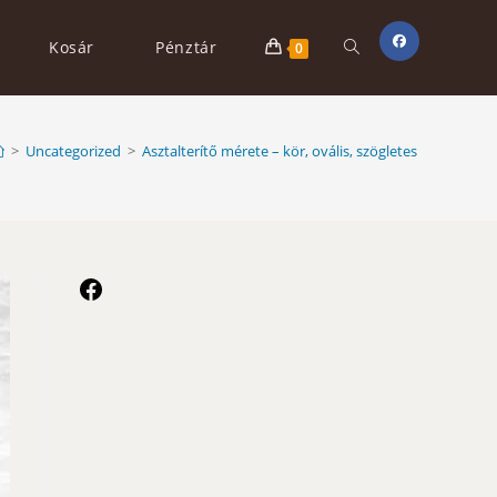
Toggle
Kosár
Pénztár
0
website
>
Uncategorized
>
Asztalterítő mérete – kör, ovális, szögletes
search
Facebook