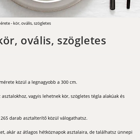
érete - kör, ovális, szögletes
ör, ovális, szögletes
tő mérete közül a legnagyobb a 300 cm.
z asztalokhoz, vagyis lehetnek kör, szögletes tégla alakúak és
265 darab asztalterítő közül válogathatsz.
et, akár az átlagos hétköznapok asztalaira, de találhatsz ünnepi