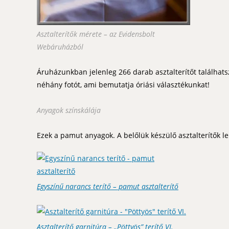
Asztalterítők mérete – az Evidensbolt
Webáruházból
Áruházunkban jelenleg 266 darab asztalterítőt találhats
néhány fotót, ami bemutatja óriási választékunkat!
Anyagok színskálája
Ezek a pamut anyagok. A belőlük készülő asztalterítők l
Egyszínű narancs terítő – pamut asztalterítő
Asztalterítő garnitúra – „Pöttyös” terítő VI.